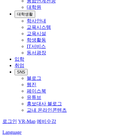
융합연계전공
대학원
대학생활
학사안내
교육시스템
교육시설
학생활동
IT서비스
동서광장
입학
취업
SNS
블로그
웹진
페이스북
유튜브
홍보대사 블로그
교내 온라인콘텐츠
로그인
VR-Map
예비수강
Language