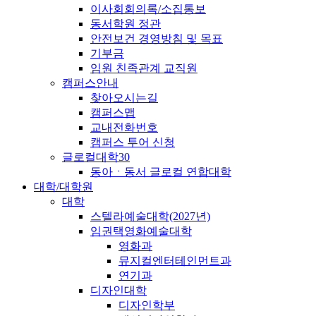
이사회회의록/소집통보
동서학원 정관
안전보건 경영방침 및 목표
기부금
임원 친족관계 교직원
캠퍼스안내
찾아오시는길
캠퍼스맵
교내전화번호
캠퍼스 투어 신청
글로컬대학30
동아ㆍ동서 글로컬 연합대학
대학/대학원
대학
스텔라예술대학(2027년)
임권택영화예술대학
영화과
뮤지컬엔터테인먼트과
연기과
디자인대학
디자인학부