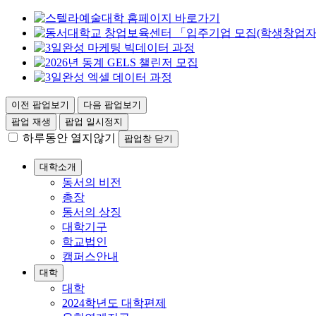
이전 팝업보기
다음 팝업보기
팝업 재생
팝업 일시정지
하루동안 열지않기
팝업창 닫기
대학소개
동서의 비전
총장
동서의 상징
대학기구
학교법인
캠퍼스안내
대학
대학
2024학년도 대학편제