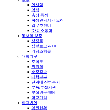
인사말
약력
총장 동정
학생면담시간 요청
업무추진비
DSU 소통함
동서의 상징
상징물
심볼로고 & UI
기념조형물
대학기구
조직도
위원회
총장직속
대학본부
단과대 산하부서
부속/부설기관
부설연구센터
학교기업
학교법인
임원현황