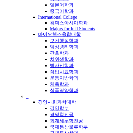
일본어학과
중국어학과
International College
캠퍼스아시아학과
Majors for Int'l Students
바이오헬스융합대학
보건행정학과
임상병리학과
간호학과
치위생학과
방사선학과
작업치료학과
운동처방학과
체육학과
식품영양학과
_
경영사회과학대학
경영학부
경영학전공
회계세무학전공
국제통상물류학부