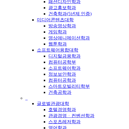
패션디자인학과
광고홍보학과
건축학과(5년제 인증)
미디어콘텐츠대학
방송영상학과
게임학과
영상애니메이션학과
웹툰학과
소프트웨어융합대학
디지털금융학과
컴퓨터공학부
소프트웨어학과
정보보안학과
컴퓨터공학과
스마트모빌리티학부
건축공학과
_
글로벌관광대학
호텔경영학과
관광경영ㆍ컨벤션학과
스포츠레저학과
영어학과