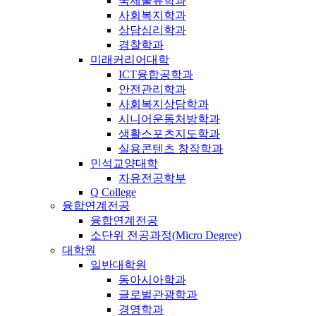
국제물류학과
사회복지학과
상담심리학과
경찰학과
미래커리어대학
ICT융합공학과
안전관리학과
사회복지상담학과
시니어운동처방학과
생활스포츠지도학과
실용콘텐츠 창작학과
민석교양대학
자유전공학부
Q College
융합연계전공
융합연계전공
소단위 전공과정(Micro Degree)
대학원
일반대학원
동아시아학과
글로벌관광학과
경영학과