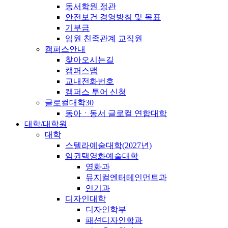
동서학원 정관
안전보건 경영방침 및 목표
기부금
임원 친족관계 교직원
캠퍼스안내
찾아오시는길
캠퍼스맵
교내전화번호
캠퍼스 투어 신청
글로컬대학30
동아ㆍ동서 글로컬 연합대학
대학/대학원
대학
스텔라예술대학(2027년)
임권택영화예술대학
영화과
뮤지컬엔터테인먼트과
연기과
디자인대학
디자인학부
패션디자인학과