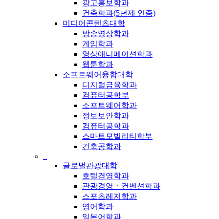
광고홍보학과
건축학과(5년제 인증)
미디어콘텐츠대학
방송영상학과
게임학과
영상애니메이션학과
웹툰학과
소프트웨어융합대학
디지털금융학과
컴퓨터공학부
소프트웨어학과
정보보안학과
컴퓨터공학과
스마트모빌리티학부
건축공학과
_
글로벌관광대학
호텔경영학과
관광경영ㆍ컨벤션학과
스포츠레저학과
영어학과
일본어학과