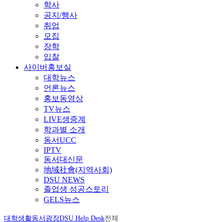
학사
공지/행사
취업
모집
장학
입찰
사이버홍보실
대학뉴스
언론뉴스
홍보동영상
TV뉴스
LIVE생중계
학과별 소개
동서UCC
IPTV
동서대신문
地域社會(지역사회)
DSU NEWS
졸업생 성공스토리
GELS뉴스
대학생활
동서광장
DSU Help Desk
전체