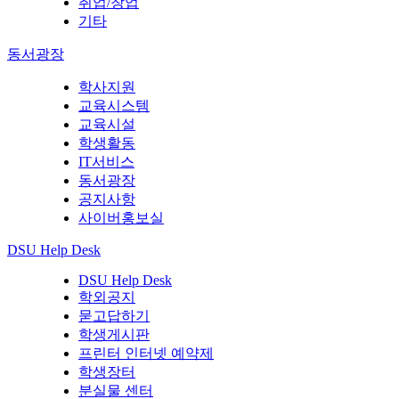
취업/창업
기타
동서광장
학사지원
교육시스템
교육시설
학생활동
IT서비스
동서광장
공지사항
사이버홍보실
DSU Help Desk
DSU Help Desk
학외공지
묻고답하기
학생게시판
프린터 인터넷 예약제
학생장터
분실물 센터