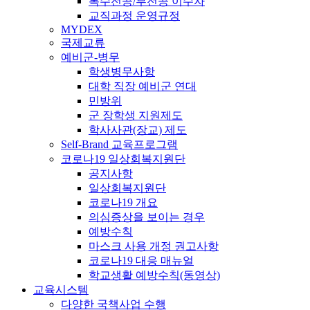
복수전공/부전공 이수자
교직과정 운영규정
MYDEX
국제교류
예비군-병무
학생병무사항
대학 직장 예비군 연대
민방위
군 장학생 지원제도
학사사관(장교) 제도
Self-Brand 교육프로그램
코로나19 일상회복지원단
공지사항
일상회복지원단
코로나19 개요
의심증상을 보이는 경우
예방수칙
마스크 사용 개정 권고사항
코로나19 대응 매뉴얼
학교생활 예방수칙(동영상)
교육시스템
다양한 국책사업 수행