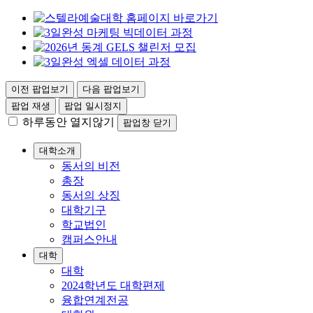
이전 팝업보기
다음 팝업보기
팝업 재생
팝업 일시정지
하루동안 열지않기
팝업창 닫기
대학소개
동서의 비전
총장
동서의 상징
대학기구
학교법인
캠퍼스안내
대학
대학
2024학년도 대학편제
융합연계전공