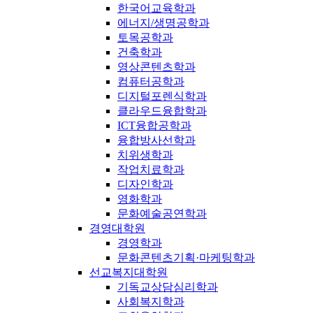
한국어교육학과
에너지/생명공학과
토목공학과
건축학과
영상콘텐츠학과
컴퓨터공학과
디지털포렌식학과
클라우드융합학과
ICT융합공학과
융합방사선학과
치위생학과
작업치료학과
디자인학과
영화학과
문화예술공연학과
경영대학원
경영학과
문화콘텐츠기획·마케팅학과
선교복지대학원
기독교상담심리학과
사회복지학과