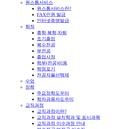
원스톱서비스
원스톱서비스란?
FAX민원 발급
인터넷증명발급
학적
휴학,복학,자퇴
조기졸업
복수전공
부전공
졸업사정
학부(전공)이동
학점포기
전공자율선택제
수업
장학
주요장학도우미
학자금융자도우미
교직과정
교직과정이란?
교직과정 설치학과 및 표시과목
교직과정 이수과정 안내