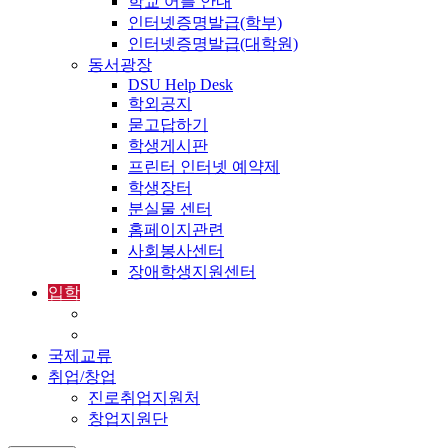
학교 어플 안내
인터넷증명발급(학부)
인터넷증명발급(대학원)
동서광장
DSU Help Desk
학외공지
묻고답하기
학생게시판
프린터 인터넷 예약제
학생장터
분실물 센터
홈페이지관련
사회봉사센터
장애학생지원센터
입학
입학정보
외국인입학-International Admissions
국제교류
취업/창업
진로취업지원처
창업지원단