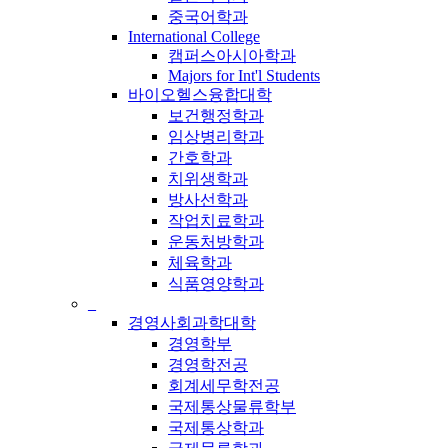
중국어학과
International College
캠퍼스아시아학과
Majors for Int'l Students
바이오헬스융합대학
보건행정학과
임상병리학과
간호학과
치위생학과
방사선학과
작업치료학과
운동처방학과
체육학과
식품영양학과
_
경영사회과학대학
경영학부
경영학전공
회계세무학전공
국제통상물류학부
국제통상학과