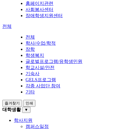
홈페이지관련
사회봉사센터
장애학생지원센터
전체
전체
학사/수업/학적
장학
학생복지
글로벌프로그램/유학생민원
학교시설/안전
기숙사
GELS프로그램
각종 사업단 참여
기타
즐겨찾기
인쇄
대학생활
▼
학사지원
캠퍼스일정