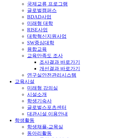
국제교류 프로그램
글로벌캠퍼스
BDAD사업
미래형 대학
RISE사업
대학혁신지원사업
SW중심대학
융합교육
교육만족도 조사
조사결과 바로가기
개선결과 바로가기
연구실안전관리시스템
교육시설
미래형 강의실
시설소개
학생기숙사
글로벌스포츠센터
대관시설 이용안내
학생활동
학생채플-교목실
동아리활동