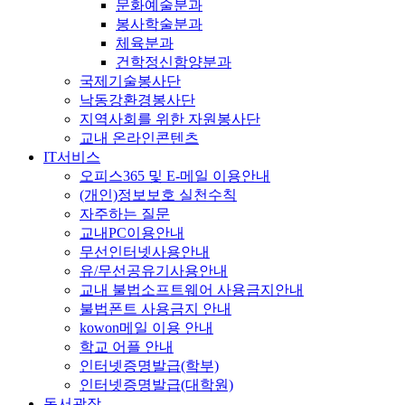
문화예술분과
봉사학술분과
체육분과
건학정신함양분과
국제기술봉사단
낙동강환경봉사단
지역사회를 위한 자원봉사단
교내 온라인콘텐츠
IT서비스
오피스365 및 E-메일 이용안내
(개인)정보보호 실천수칙
자주하는 질문
교내PC이용안내
무선인터넷사용안내
유/무선공유기사용안내
교내 불법소프트웨어 사용금지안내
불법폰트 사용금지 안내
kowon메일 이용 안내
학교 어플 안내
인터넷증명발급(학부)
인터넷증명발급(대학원)
동서광장