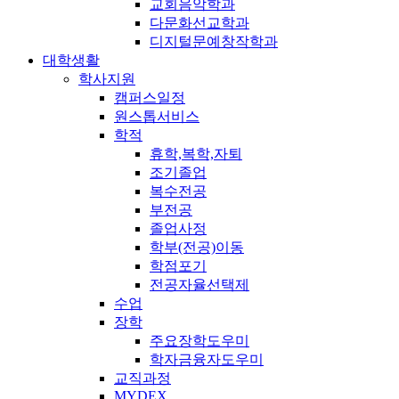
교회음악학과
다문화선교학과
디지털문예창작학과
대학생활
학사지원
캠퍼스일정
원스톱서비스
학적
휴학,복학,자퇴
조기졸업
복수전공
부전공
졸업사정
학부(전공)이동
학점포기
전공자율선택제
수업
장학
주요장학도우미
학자금융자도우미
교직과정
MYDEX