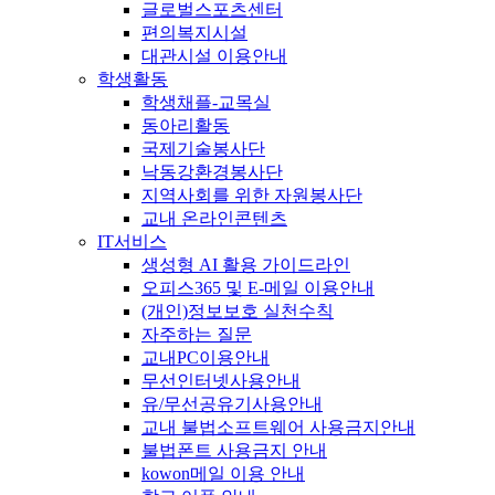
글로벌스포츠센터
편의복지시설
대관시설 이용안내
학생활동
학생채플-교목실
동아리활동
국제기술봉사단
낙동강환경봉사단
지역사회를 위한 자원봉사단
교내 온라인콘텐츠
IT서비스
생성형 AI 활용 가이드라인
오피스365 및 E-메일 이용안내
(개인)정보보호 실천수칙
자주하는 질문
교내PC이용안내
무선인터넷사용안내
유/무선공유기사용안내
교내 불법소프트웨어 사용금지안내
불법폰트 사용금지 안내
kowon메일 이용 안내