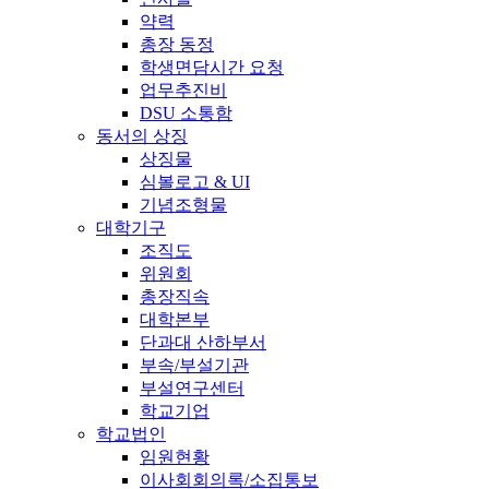
약력
총장 동정
학생면담시간 요청
업무추진비
DSU 소통함
동서의 상징
상징물
심볼로고 & UI
기념조형물
대학기구
조직도
위원회
총장직속
대학본부
단과대 산하부서
부속/부설기관
부설연구센터
학교기업
학교법인
임원현황
이사회회의록/소집통보