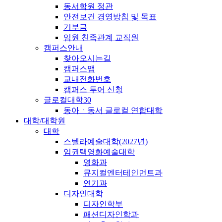
동서학원 정관
안전보건 경영방침 및 목표
기부금
임원 친족관계 교직원
캠퍼스안내
찾아오시는길
캠퍼스맵
교내전화번호
캠퍼스 투어 신청
글로컬대학30
동아ㆍ동서 글로컬 연합대학
대학/대학원
대학
스텔라예술대학(2027년)
임권택영화예술대학
영화과
뮤지컬엔터테인먼트과
연기과
디자인대학
디자인학부
패션디자인학과