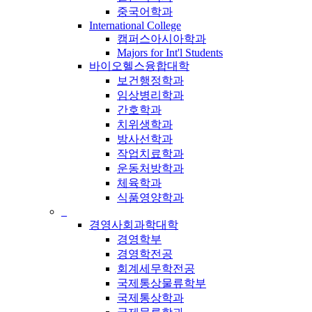
중국어학과
International College
캠퍼스아시아학과
Majors for Int'l Students
바이오헬스융합대학
보건행정학과
임상병리학과
간호학과
치위생학과
방사선학과
작업치료학과
운동처방학과
체육학과
식품영양학과
_
경영사회과학대학
경영학부
경영학전공
회계세무학전공
국제통상물류학부
국제통상학과