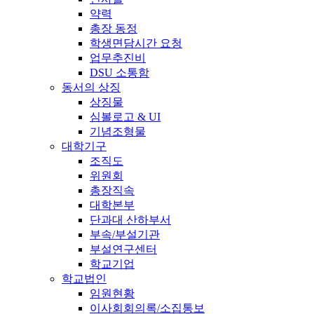
약력
총장 동정
학생면담시간 요청
업무추진비
DSU 소통함
동서의 상징
상징물
심볼로고 & UI
기념조형물
대학기구
조직도
위원회
총장직속
대학본부
단과대 산하부서
부속/부설기관
부설연구센터
학교기업
학교법인
임원현황
이사회회의록/소집통보