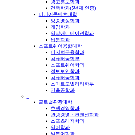
광고홍보학과
건축학과(5년제 인증)
미디어콘텐츠대학
방송영상학과
게임학과
영상애니메이션학과
웹툰학과
소프트웨어융합대학
디지털금융학과
컴퓨터공학부
소프트웨어학과
정보보안학과
컴퓨터공학과
스마트모빌리티학부
건축공학과
_
글로벌관광대학
호텔경영학과
관광경영ㆍ컨벤션학과
스포츠레저학과
영어학과
일본어학과