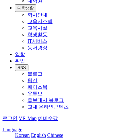
대학원
대학생활
학사안내
교육시스템
교육시설
학생활동
IT서비스
동서광장
입학
취업
SNS
블로그
웹진
페이스북
유튜브
홍보대사 블로그
교내 온라인콘텐츠
로그인
VR-Map
예비수강
Language
Korean
English
Chinese