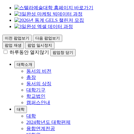
이전 팝업보기
다음 팝업보기
팝업 재생
팝업 일시정지
하루동안 열지않기
팝업창 닫기
대학소개
동서의 비전
총장
동서의 상징
대학기구
학교법인
캠퍼스안내
대학
대학
2024학년도 대학편제
융합연계전공