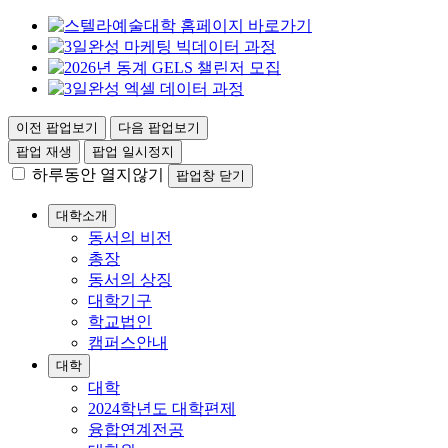
이전 팝업보기
다음 팝업보기
팝업 재생
팝업 일시정지
하루동안 열지않기
팝업창 닫기
대학소개
동서의 비전
총장
동서의 상징
대학기구
학교법인
캠퍼스안내
대학
대학
2024학년도 대학편제
융합연계전공