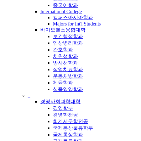
중국어학과
International College
캠퍼스아시아학과
Majors for Int'l Students
바이오헬스융합대학
보건행정학과
임상병리학과
간호학과
치위생학과
방사선학과
작업치료학과
운동처방학과
체육학과
식품영양학과
_
경영사회과학대학
경영학부
경영학전공
회계세무학전공
국제통상물류학부
국제통상학과