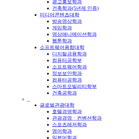
광고홍보학과
건축학과(5년제 인증)
미디어콘텐츠대학
방송영상학과
게임학과
영상애니메이션학과
웹툰학과
소프트웨어융합대학
디지털금융학과
컴퓨터공학부
소프트웨어학과
정보보안학과
컴퓨터공학과
스마트모빌리티학부
건축공학과
_
글로벌관광대학
호텔경영학과
관광경영ㆍ컨벤션학과
스포츠레저학과
영어학과
일본어학과