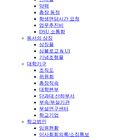
약력
총장 동정
학생면담시간 요청
업무추진비
DSU 소통함
동서의 상징
상징물
심볼로고 & UI
기념조형물
대학기구
조직도
위원회
총장직속
대학본부
단과대 산하부서
부속/부설기관
부설연구센터
학교기업
학교법인
임원현황
이사회회의록/소집통보