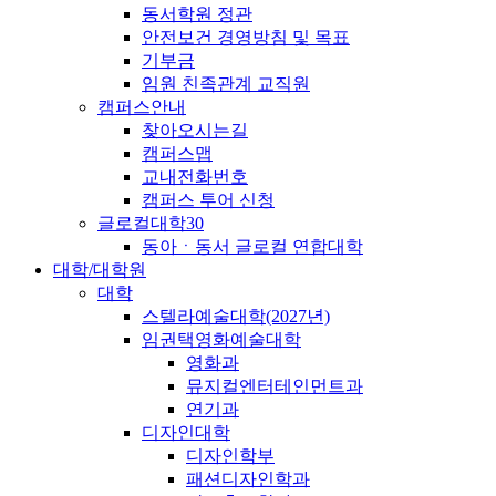
동서학원 정관
안전보건 경영방침 및 목표
기부금
임원 친족관계 교직원
캠퍼스안내
찾아오시는길
캠퍼스맵
교내전화번호
캠퍼스 투어 신청
글로컬대학30
동아ㆍ동서 글로컬 연합대학
대학/대학원
대학
스텔라예술대학(2027년)
임권택영화예술대학
영화과
뮤지컬엔터테인먼트과
연기과
디자인대학
디자인학부
패션디자인학과