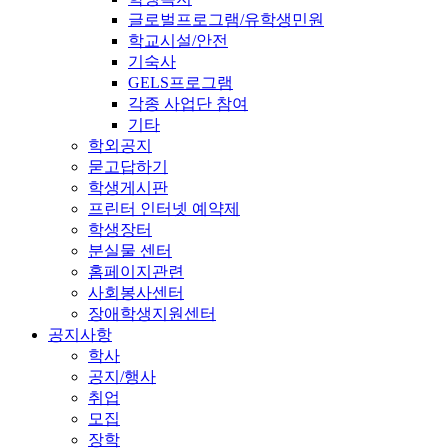
글로벌프로그램/유학생민원
학교시설/안전
기숙사
GELS프로그램
각종 사업단 참여
기타
학외공지
묻고답하기
학생게시판
프린터 인터넷 예약제
학생장터
분실물 센터
홈페이지관련
사회봉사센터
장애학생지원센터
공지사항
학사
공지/행사
취업
모집
장학