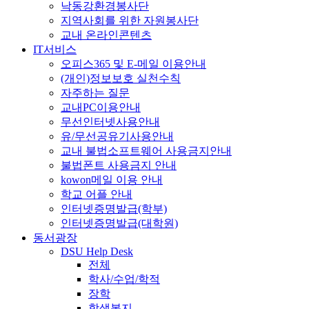
낙동강환경봉사단
지역사회를 위한 자원봉사단
교내 온라인콘텐츠
IT서비스
오피스365 및 E-메일 이용안내
(개인)정보보호 실천수칙
자주하는 질문
교내PC이용안내
무선인터넷사용안내
유/무선공유기사용안내
교내 불법소프트웨어 사용금지안내
불법폰트 사용금지 안내
kowon메일 이용 안내
학교 어플 안내
인터넷증명발급(학부)
인터넷증명발급(대학원)
동서광장
DSU Help Desk
전체
학사/수업/학적
장학
학생복지