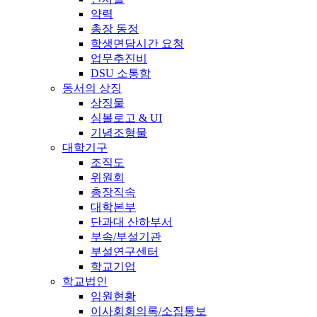
약력
총장 동정
학생면담시간 요청
업무추진비
DSU 소통함
동서의 상징
상징물
심볼로고 & UI
기념조형물
대학기구
조직도
위원회
총장직속
대학본부
단과대 산하부서
부속/부설기관
부설연구센터
학교기업
학교법인
임원현황
이사회회의록/소집통보