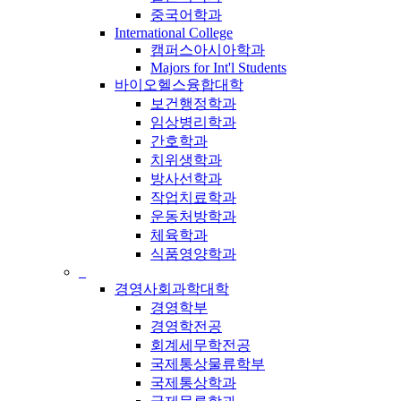
중국어학과
International College
캠퍼스아시아학과
Majors for Int'l Students
바이오헬스융합대학
보건행정학과
임상병리학과
간호학과
치위생학과
방사선학과
작업치료학과
운동처방학과
체육학과
식품영양학과
_
경영사회과학대학
경영학부
경영학전공
회계세무학전공
국제통상물류학부
국제통상학과