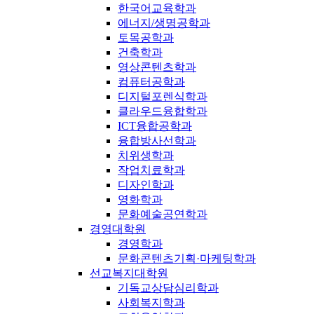
한국어교육학과
에너지/생명공학과
토목공학과
건축학과
영상콘텐츠학과
컴퓨터공학과
디지털포렌식학과
클라우드융합학과
ICT융합공학과
융합방사선학과
치위생학과
작업치료학과
디자인학과
영화학과
문화예술공연학과
경영대학원
경영학과
문화콘텐츠기획·마케팅학과
선교복지대학원
기독교상담심리학과
사회복지학과