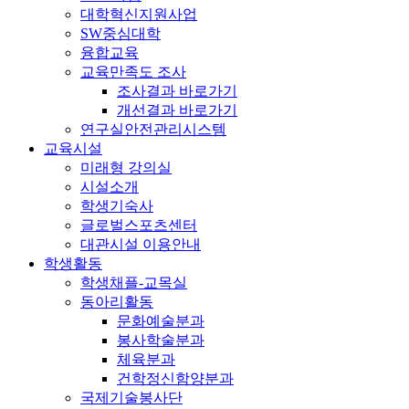
대학혁신지원사업
SW중심대학
융합교육
교육만족도 조사
조사결과 바로가기
개선결과 바로가기
연구실안전관리시스템
교육시설
미래형 강의실
시설소개
학생기숙사
글로벌스포츠센터
대관시설 이용안내
학생활동
학생채플-교목실
동아리활동
문화예술분과
봉사학술분과
체육분과
건학정신함양분과
국제기술봉사단