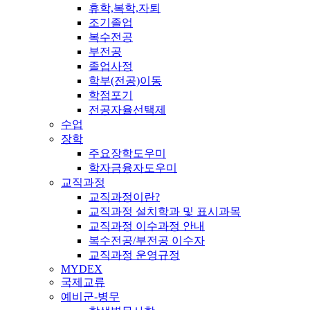
휴학,복학,자퇴
조기졸업
복수전공
부전공
졸업사정
학부(전공)이동
학점포기
전공자율선택제
수업
장학
주요장학도우미
학자금융자도우미
교직과정
교직과정이란?
교직과정 설치학과 및 표시과목
교직과정 이수과정 안내
복수전공/부전공 이수자
교직과정 운영규정
MYDEX
국제교류
예비군-병무