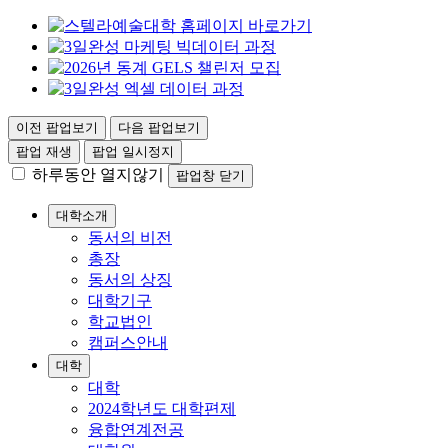
이전 팝업보기
다음 팝업보기
팝업 재생
팝업 일시정지
하루동안 열지않기
팝업창 닫기
대학소개
동서의 비전
총장
동서의 상징
대학기구
학교법인
캠퍼스안내
대학
대학
2024학년도 대학편제
융합연계전공