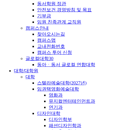
동서학원 정관
안전보건 경영방침 및 목표
기부금
임원 친족관계 교직원
캠퍼스안내
찾아오시는길
캠퍼스맵
교내전화번호
캠퍼스 투어 신청
글로컬대학30
동아ㆍ동서 글로컬 연합대학
대학/대학원
대학
스텔라예술대학(2027년)
임권택영화예술대학
영화과
뮤지컬엔터테인먼트과
연기과
디자인대학
디자인학부
패션디자인학과