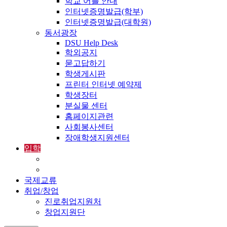
학교 어플 안내
인터넷증명발급(학부)
인터넷증명발급(대학원)
동서광장
DSU Help Desk
학외공지
묻고답하기
학생게시판
프린터 인터넷 예약제
학생장터
분실물 센터
홈페이지관련
사회봉사센터
장애학생지원센터
입학
입학정보
외국인입학-International Admissions
국제교류
취업/창업
진로취업지원처
창업지원단