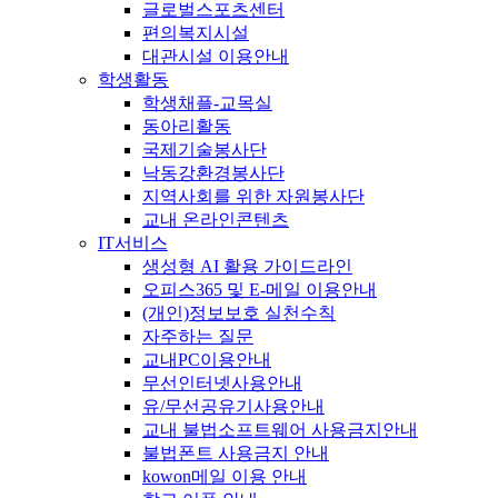
글로벌스포츠센터
편의복지시설
대관시설 이용안내
학생활동
학생채플-교목실
동아리활동
국제기술봉사단
낙동강환경봉사단
지역사회를 위한 자원봉사단
교내 온라인콘텐츠
IT서비스
생성형 AI 활용 가이드라인
오피스365 및 E-메일 이용안내
(개인)정보보호 실천수칙
자주하는 질문
교내PC이용안내
무선인터넷사용안내
유/무선공유기사용안내
교내 불법소프트웨어 사용금지안내
불법폰트 사용금지 안내
kowon메일 이용 안내