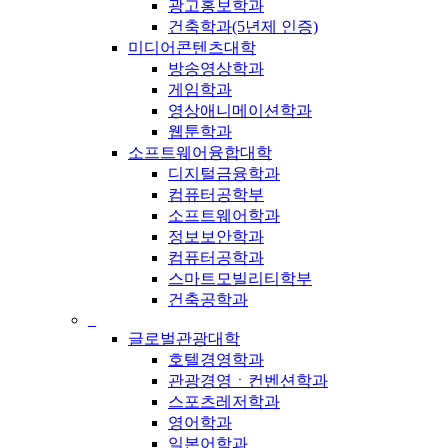
광고홍보학과
건축학과(5년제 인증)
미디어콘텐츠대학
방송영상학과
게임학과
영상애니메이션학과
웹툰학과
소프트웨어융합대학
디지털금융학과
컴퓨터공학부
소프트웨어학과
정보보안학과
컴퓨터공학과
스마트모빌리티학부
건축공학과
_
글로벌관광대학
호텔경영학과
관광경영ㆍ컨벤션학과
스포츠레저학과
영어학과
일본어학과