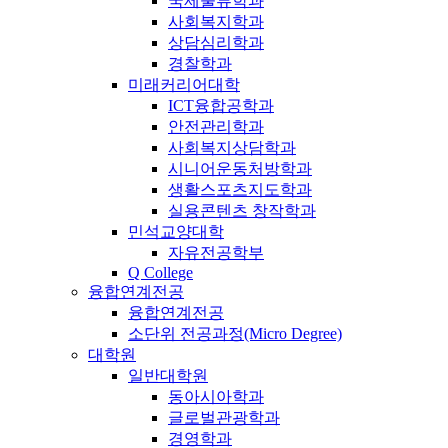
국제물류학과
사회복지학과
상담심리학과
경찰학과
미래커리어대학
ICT융합공학과
안전관리학과
사회복지상담학과
시니어운동처방학과
생활스포츠지도학과
실용콘텐츠 창작학과
민석교양대학
자유전공학부
Q College
융합연계전공
융합연계전공
소단위 전공과정(Micro Degree)
대학원
일반대학원
동아시아학과
글로벌관광학과
경영학과