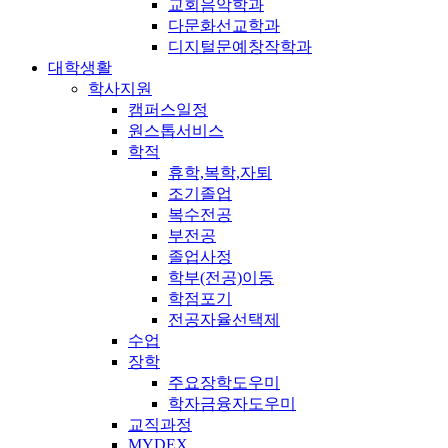
교회음악학과
다문화선교학과
디지털문예창작학과
대학생활
학사지원
캠퍼스일정
원스톱서비스
학적
휴학,복학,자퇴
조기졸업
복수전공
부전공
졸업사정
학부(전공)이동
학점포기
전공자율선택제
수업
장학
주요장학도우미
학자금융자도우미
교직과정
MYDEX