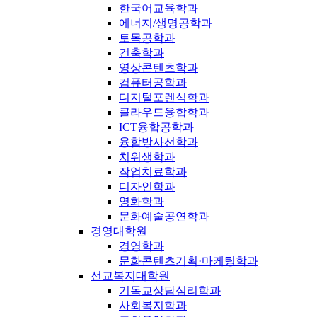
한국어교육학과
에너지/생명공학과
토목공학과
건축학과
영상콘텐츠학과
컴퓨터공학과
디지털포렌식학과
클라우드융합학과
ICT융합공학과
융합방사선학과
치위생학과
작업치료학과
디자인학과
영화학과
문화예술공연학과
경영대학원
경영학과
문화콘텐츠기획·마케팅학과
선교복지대학원
기독교상담심리학과
사회복지학과