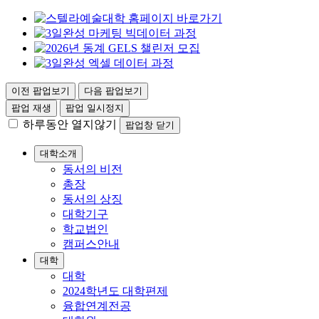
이전 팝업보기
다음 팝업보기
팝업 재생
팝업 일시정지
하루동안 열지않기
팝업창 닫기
대학소개
동서의 비전
총장
동서의 상징
대학기구
학교법인
캠퍼스안내
대학
대학
2024학년도 대학편제
융합연계전공