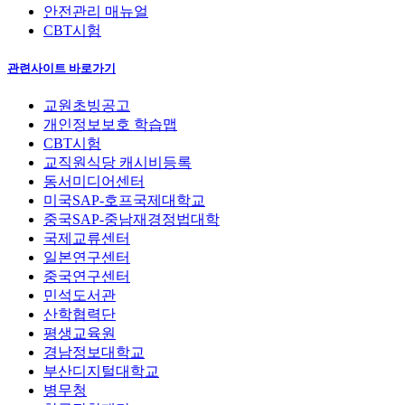
안전관리 매뉴얼
CBT시험
관련사이트 바로가기
교원초빙공고
개인정보보호 학습맵
CBT시험
교직원식당 캐시비등록
동서미디어센터
미국SAP-호프국제대학교
중국SAP-중남재경정법대학
국제교류센터
일본연구센터
중국연구센터
민석도서관
산학협력단
평생교육원
경남정보대학교
부산디지털대학교
병무청