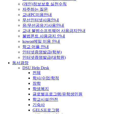
(개인)정보보호 실천수칙
자주하는 질문
교내PC이용안내
무선인터넷사용안내
유/무선공유기사용안내
교내 불법소프트웨어 사용금지안내
불법폰트 사용금지 안내
kowon메일 이용 안내
학교 어플 안내
인터넷증명발급(학부)
인터넷증명발급(대학원)
동서광장
DSU Help Desk
전체
학사/수업/학적
장학
학생복지
글로벌프로그램/유학생민원
학교시설/안전
기숙사
GELS프로그램