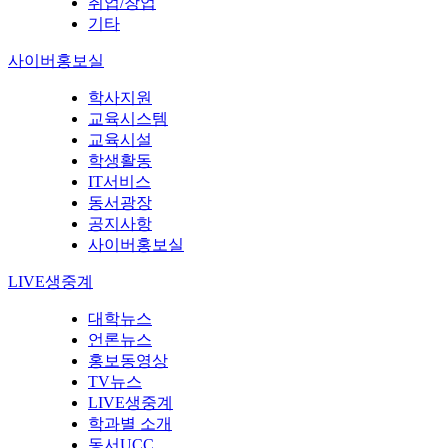
취업/창업
기타
사이버홍보실
학사지원
교육시스템
교육시설
학생활동
IT서비스
동서광장
공지사항
사이버홍보실
LIVE생중계
대학뉴스
언론뉴스
홍보동영상
TV뉴스
LIVE생중계
학과별 소개
동서UCC