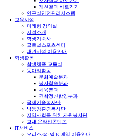
조사결과 바로가기
개선결과 바로가기
연구실안전관리시스템
교육시설
미래형 강의실
시설소개
학생기숙사
글로벌스포츠센터
대관시설 이용안내
학생활동
학생채플-교목실
동아리활동
문화예술분과
봉사학술분과
체육분과
건학정신함양분과
국제기술봉사단
낙동강환경봉사단
지역사회를 위한 자원봉사단
교내 온라인콘텐츠
IT서비스
오피스365 및 E-메일 이용안내