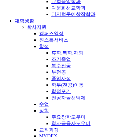
교회음악학과
다문화선교학과
디지털문예창작학과
대학생활
학사지원
캠퍼스일정
원스톱서비스
학적
휴학,복학,자퇴
조기졸업
복수전공
부전공
졸업사정
학부(전공)이동
학점포기
전공자율선택제
수업
장학
주요장학도우미
학자금융자도우미
교직과정
MYDEX