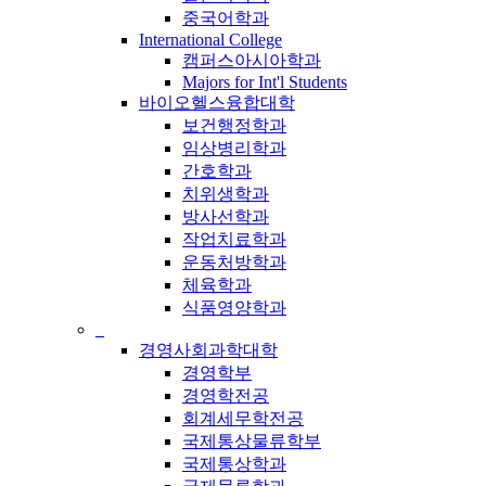
중국어학과
International College
캠퍼스아시아학과
Majors for Int'l Students
바이오헬스융합대학
보건행정학과
임상병리학과
간호학과
치위생학과
방사선학과
작업치료학과
운동처방학과
체육학과
식품영양학과
_
경영사회과학대학
경영학부
경영학전공
회계세무학전공
국제통상물류학부
국제통상학과