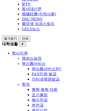
IPTV
동서대신문
地域社會(지역사회)
DSU NEWS
졸업생 성공스토리
GELS뉴스
즐겨찾기
인쇄
대학생활
▼
학사지원
캠퍼스일정
원스톱서비스
원스톱서비스란?
FAX민원 발급
인터넷증명발급
학적
휴학,복학,자퇴
조기졸업
복수전공
부전공
졸업사정