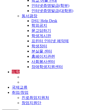
학교 어플 안내
인터넷증명발급(학부)
인터넷증명발급(대학원)
동서광장
DSU Help Desk
학외공지
묻고답하기
학생게시판
프린터 인터넷 예약제
학생장터
분실물 센터
홈페이지관련
사회봉사센터
장애학생지원센터
입학
입학정보
외국인입학-International Admissions
국제교류
취업/창업
진로취업지원처
창업지원단