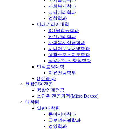
국제물류학과
사회복지학과
상담심리학과
경찰학과
미래커리어대학
ICT융합공학과
안전관리학과
사회복지상담학과
시니어운동처방학과
생활스포츠지도학과
실용콘텐츠 창작학과
민석교양대학
자유전공학부
Q College
융합연계전공
융합연계전공
소단위 전공과정(Micro Degree)
대학원
일반대학원
동아시아학과
글로벌관광학과
경영학과