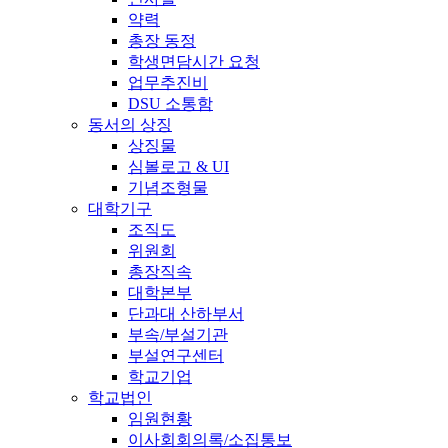
약력
총장 동정
학생면담시간 요청
업무추진비
DSU 소통함
동서의 상징
상징물
심볼로고 & UI
기념조형물
대학기구
조직도
위원회
총장직속
대학본부
단과대 산하부서
부속/부설기관
부설연구센터
학교기업
학교법인
임원현황
이사회회의록/소집통보