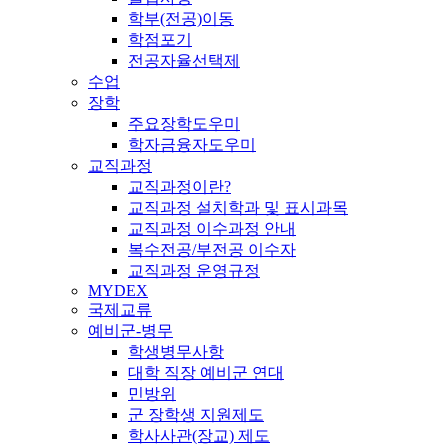
학부(전공)이동
학점포기
전공자율선택제
수업
장학
주요장학도우미
학자금융자도우미
교직과정
교직과정이란?
교직과정 설치학과 및 표시과목
교직과정 이수과정 안내
복수전공/부전공 이수자
교직과정 운영규정
MYDEX
국제교류
예비군-병무
학생병무사항
대학 직장 예비군 연대
민방위
군 장학생 지원제도
학사사관(장교) 제도