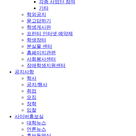
각종 사업단 참여
기타
학외공지
묻고답하기
학생게시판
프린터 인터넷 예약제
학생장터
분실물 센터
홈페이지관련
사회봉사센터
장애학생지원센터
공지사항
학사
공지/행사
취업
모집
장학
입찰
사이버홍보실
대학뉴스
언론뉴스
홍보동영상