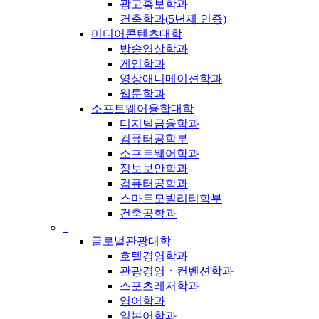
광고홍보학과
건축학과(5년제 인증)
미디어콘텐츠대학
방송영상학과
게임학과
영상애니메이션학과
웹툰학과
소프트웨어융합대학
디지털금융학과
컴퓨터공학부
소프트웨어학과
정보보안학과
컴퓨터공학과
스마트모빌리티학부
건축공학과
_
글로벌관광대학
호텔경영학과
관광경영ㆍ컨벤션학과
스포츠레저학과
영어학과
일본어학과