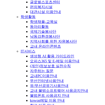
글로벌스포츠센터
편의복지시설
대관시설 이용안내
학생활동
학생채플-교목실
동아리활동
국제기술봉사단
낙동강환경봉사단
지역사회를 위한 자원봉사단
교내 온라인콘텐츠
IT서비스
생성형 AI 활용 가이드라인
오피스365 및 E-메일 이용안내
(개인)정보보호 실천수칙
자주하는 질문
교내PC이용안내
무선인터넷사용안내
유/무선공유기사용안내
교내 불법소프트웨어 사용금지안내
불법폰트 사용금지 안내
kowon메일 이용 안내