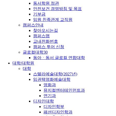
동서학원 정관
안전보건 경영방침 및 목표
기부금
임원 친족관계 교직원
캠퍼스안내
찾아오시는길
캠퍼스맵
교내전화번호
캠퍼스 투어 신청
글로컬대학30
동아ㆍ동서 글로컬 연합대학
대학/대학원
대학
스텔라예술대학(2027년)
임권택영화예술대학
영화과
뮤지컬엔터테인먼트과
연기과
디자인대학
디자인학부
패션디자인학과