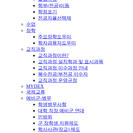
학부(전공)이동
학점포기
전공자율선택제
수업
장학
주요장학도우미
학자금융자도우미
교직과정
교직과정이란?
교직과정 설치학과 및 표시과목
교직과정 이수과정 안내
복수전공/부전공 이수자
교직과정 운영규정
MYDEX
국제교류
예비군-병무
학생병무사항
대학 직장 예비군 연대
민방위
군 장학생 지원제도
학사사관(장교) 제도