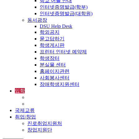
학교 어플 안내
인터넷증명발급(학부)
인터넷증명발급(대학원)
동서광장
DSU Help Desk
학외공지
묻고답하기
학생게시판
프린터 인터넷 예약제
학생장터
분실물 센터
홈페이지관련
사회봉사센터
장애학생지원센터
입학
입학정보
외국인입학-International Admissions
국제교류
취업/창업
진로취업지원처
창업지원단