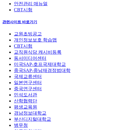
안전관리 매뉴얼
CBT시험
관련사이트 바로가기
교원초빙공고
개인정보보호 학습맵
CBT시험
교직원식당 캐시비등록
동서미디어센터
미국SAP-호프국제대학교
중국SAP-중남재경정법대학
국제교류센터
일본연구센터
중국연구센터
민석도서관
산학협력단
평생교육원
경남정보대학교
부산디지털대학교
병무청