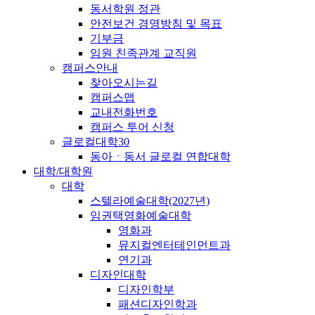
동서학원 정관
안전보건 경영방침 및 목표
기부금
임원 친족관계 교직원
캠퍼스안내
찾아오시는길
캠퍼스맵
교내전화번호
캠퍼스 투어 신청
글로컬대학30
동아ㆍ동서 글로컬 연합대학
대학/대학원
대학
스텔라예술대학(2027년)
임권택영화예술대학
영화과
뮤지컬엔터테인먼트과
연기과
디자인대학
디자인학부
패션디자인학과