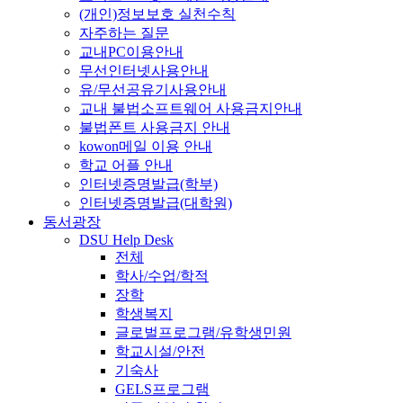
(개인)정보보호 실천수칙
자주하는 질문
교내PC이용안내
무선인터넷사용안내
유/무선공유기사용안내
교내 불법소프트웨어 사용금지안내
불법폰트 사용금지 안내
kowon메일 이용 안내
학교 어플 안내
인터넷증명발급(학부)
인터넷증명발급(대학원)
동서광장
DSU Help Desk
전체
학사/수업/학적
장학
학생복지
글로벌프로그램/유학생민원
학교시설/안전
기숙사
GELS프로그램