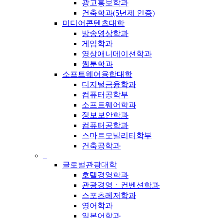
광고홍보학과
건축학과(5년제 인증)
미디어콘텐츠대학
방송영상학과
게임학과
영상애니메이션학과
웹툰학과
소프트웨어융합대학
디지털금융학과
컴퓨터공학부
소프트웨어학과
정보보안학과
컴퓨터공학과
스마트모빌리티학부
건축공학과
_
글로벌관광대학
호텔경영학과
관광경영ㆍ컨벤션학과
스포츠레저학과
영어학과
일본어학과