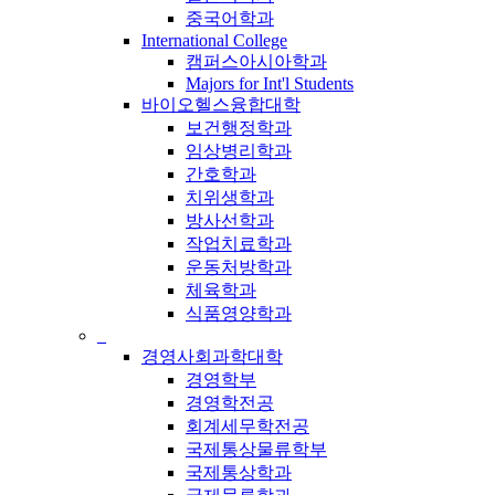
중국어학과
International College
캠퍼스아시아학과
Majors for Int'l Students
바이오헬스융합대학
보건행정학과
임상병리학과
간호학과
치위생학과
방사선학과
작업치료학과
운동처방학과
체육학과
식품영양학과
_
경영사회과학대학
경영학부
경영학전공
회계세무학전공
국제통상물류학부
국제통상학과