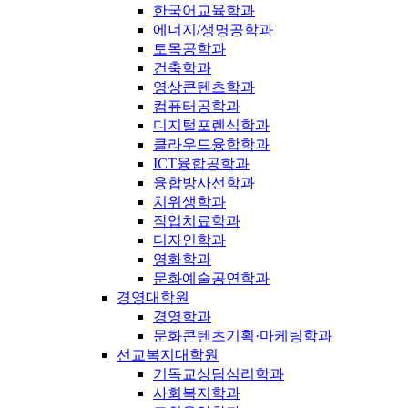
한국어교육학과
에너지/생명공학과
토목공학과
건축학과
영상콘텐츠학과
컴퓨터공학과
디지털포렌식학과
클라우드융합학과
ICT융합공학과
융합방사선학과
치위생학과
작업치료학과
디자인학과
영화학과
문화예술공연학과
경영대학원
경영학과
문화콘텐츠기획·마케팅학과
선교복지대학원
기독교상담심리학과
사회복지학과