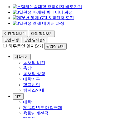
이전 팝업보기
다음 팝업보기
팝업 재생
팝업 일시정지
하루동안 열지않기
팝업창 닫기
대학소개
동서의 비전
총장
동서의 상징
대학기구
학교법인
캠퍼스안내
대학
대학
2024학년도 대학편제
융합연계전공