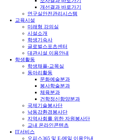
조사결과 바로가기
개선결과 바로가기
연구실안전관리시스템
교육시설
미래형 강의실
시설소개
학생기숙사
글로벌스포츠센터
대관시설 이용안내
학생활동
학생채플-교목실
동아리활동
문화예술분과
봉사학술분과
체육분과
건학정신함양분과
국제기술봉사단
낙동강환경봉사단
지역사회를 위한 자원봉사단
교내 온라인콘텐츠
IT서비스
오피스365 및 E-메일 이용안내