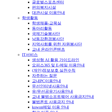
글로벌스포츠센터
편의복지시설
대관시설 이용안내
학생활동
학생채플-교목실
동아리활동
국제기술봉사단
낙동강환경봉사단
지역사회를 위한 자원봉사단
교내 온라인콘텐츠
IT서비스
생성형 AI 활용 가이드라인
오피스365 및 E-메일 이용안내
(개인)정보보호 실천수칙
자주하는 질문
교내PC이용안내
무선인터넷사용안내
유/무선공유기사용안내
교내 불법소프트웨어 사용금지안내
불법폰트 사용금지 안내
kowon메일 이용 안내