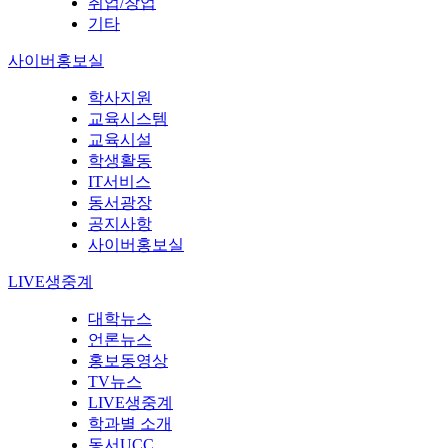
취업/창업
기타
사이버홍보실
학사지원
교육시스템
교육시설
학생활동
IT서비스
동서광장
공지사항
사이버홍보실
LIVE생중계
대학뉴스
언론뉴스
홍보동영상
TV뉴스
LIVE생중계
학과별 소개
동서UCC