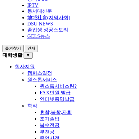
IPTV
동서대신문
地域社會(지역사회)
DSU NEWS
졸업생 성공스토리
GELS뉴스
즐겨찾기
인쇄
대학생활
▼
학사지원
캠퍼스일정
원스톱서비스
원스톱서비스란?
FAX민원 발급
인터넷증명발급
학적
휴학,복학,자퇴
조기졸업
복수전공
부전공
졸업사정