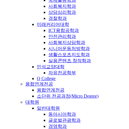
국제물류학과
사회복지학과
상담심리학과
경찰학과
미래커리어대학
ICT융합공학과
안전관리학과
사회복지상담학과
시니어운동처방학과
생활스포츠지도학과
실용콘텐츠 창작학과
민석교양대학
자유전공학부
Q College
융합연계전공
융합연계전공
소단위 전공과정(Micro Degree)
대학원
일반대학원
동아시아학과
글로벌관광학과
경영학과