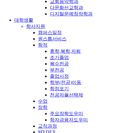
교회음악학과
다문화선교학과
디지털문예창작학과
대학생활
학사지원
캠퍼스일정
원스톱서비스
학적
휴학,복학,자퇴
조기졸업
복수전공
부전공
졸업사정
학부(전공)이동
학점포기
전공자율선택제
수업
장학
주요장학도우미
학자금융자도우미
교직과정
MYDEX