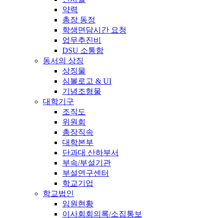
약력
총장 동정
학생면담시간 요청
업무추진비
DSU 소통함
동서의 상징
상징물
심볼로고 & UI
기념조형물
대학기구
조직도
위원회
총장직속
대학본부
단과대 산하부서
부속/부설기관
부설연구센터
학교기업
학교법인
임원현황
이사회회의록/소집통보