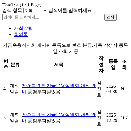
Total :
4
(
1
/
1
Page)
검색 항목
검색어를 입력하세요
검색
개최알림
회의록
기금운용심의회 게시판 목록으로 번호,분류,제목,작성자,등록
일,조회 제공
작
번
등록
조
분류
제목
성
호
일
회
자
김
개최
2026학년도 기금운용심의회 개최 안
2026-
4
진
60
03-30
알림
내
호
김
개최
2025학년도 기금운용심의회 개최 안
2025-
3
진
107
12-29
알림
내
호