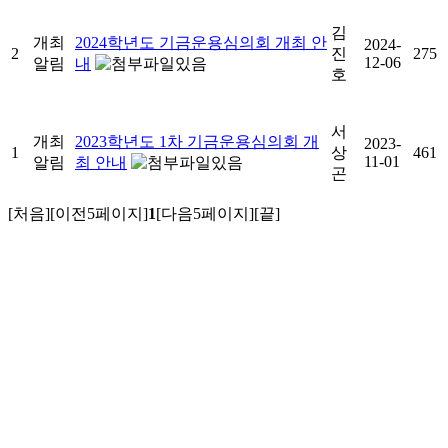
김
개최
2024학년도 기금운용심의회 개최 안
2024-
2
진
275
12-06
알림
내
호
서
개최
2023학년도 1차 기금운용심의회 개
2023-
1
상
461
11-01
알림
최 안내
곤
[처음]
[이전5페이지]
1
[다음5페이지]
[끝]