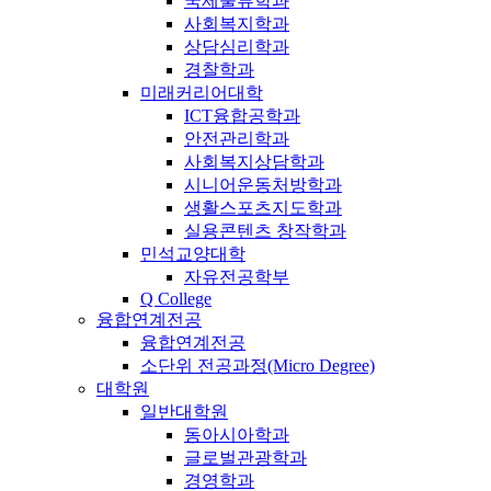
국제물류학과
사회복지학과
상담심리학과
경찰학과
미래커리어대학
ICT융합공학과
안전관리학과
사회복지상담학과
시니어운동처방학과
생활스포츠지도학과
실용콘텐츠 창작학과
민석교양대학
자유전공학부
Q College
융합연계전공
융합연계전공
소단위 전공과정(Micro Degree)
대학원
일반대학원
동아시아학과
글로벌관광학과
경영학과