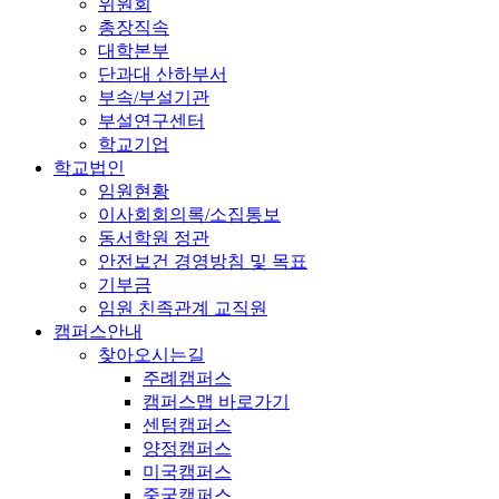
위원회
총장직속
대학본부
단과대 산하부서
부속/부설기관
부설연구센터
학교기업
학교법인
임원현황
이사회회의록/소집통보
동서학원 정관
안전보건 경영방침 및 목표
기부금
임원 친족관계 교직원
캠퍼스안내
찾아오시는길
주례캠퍼스
캠퍼스맵 바로가기
센텀캠퍼스
양정캠퍼스
미국캠퍼스
중국캠퍼스