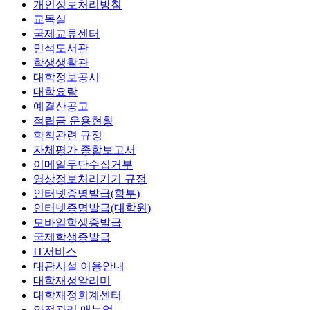
개인정보처리방침
교목실
국제교류센터
민석도서관
학생생활관
대학정보공시
대학요람
예결산공고
적립금 운용현황
학칙관련 규정
자체평가 종합보고서
이메일무단수집거부
영상정보처리기기 규정
인터넷증명발급(학부)
인터넷증명발급(대학원)
모바일학생증발급
국제학생증발급
IT서비스
대관시설 이용안내
대학재정알리미
대학재정회계센터
안전관리 매뉴얼