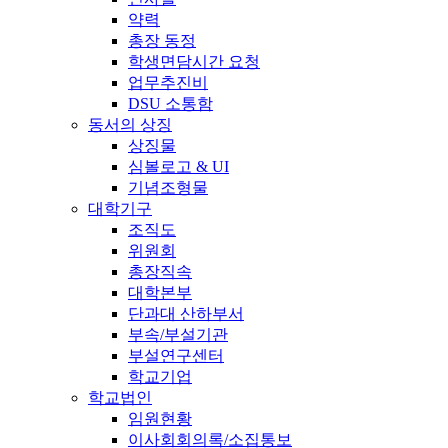
약력
총장 동정
학생면담시간 요청
업무추진비
DSU 소통함
동서의 상징
상징물
심볼로고 & UI
기념조형물
대학기구
조직도
위원회
총장직속
대학본부
단과대 산하부서
부속/부설기관
부설연구센터
학교기업
학교법인
임원현황
이사회회의록/소집통보