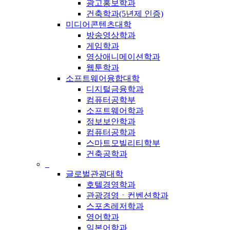
광고홍보학과
건축학과(5년제 인증)
미디어콘텐츠대학
방송영상학과
게임학과
영상애니메이션학과
웹툰학과
소프트웨어융합대학
디지털금융학과
컴퓨터공학부
소프트웨어학과
정보보안학과
컴퓨터공학과
스마트모빌리티학부
건축공학과
_
글로벌관광대학
호텔경영학과
관광경영ㆍ컨벤션학과
스포츠레저학과
영어학과
일본어학과