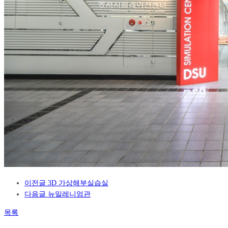
이전글
3D 가상해부실습실
다음글
뉴밀레니엄관
목록