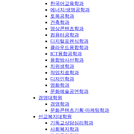
한국어교육학과
에너지/생명공학과
토목공학과
건축학과
영상콘텐츠학과
컴퓨터공학과
디지털포렌식학과
클라우드융합학과
ICT융합공학과
융합방사선학과
치위생학과
작업치료학과
디자인학과
영화학과
문화예술공연학과
경영대학원
경영학과
문화콘텐츠기획·마케팅학과
선교복지대학원
기독교상담심리학과
사회복지학과