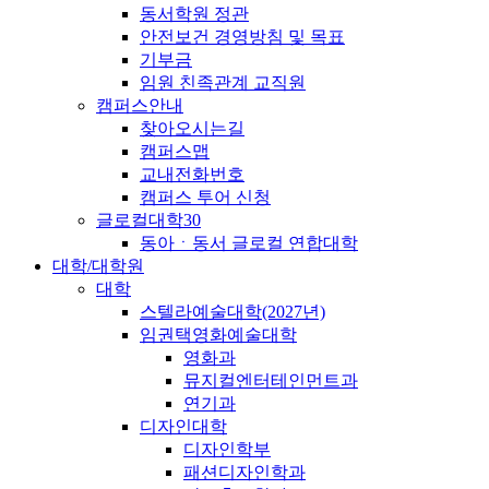
동서학원 정관
안전보건 경영방침 및 목표
기부금
임원 친족관계 교직원
캠퍼스안내
찾아오시는길
캠퍼스맵
교내전화번호
캠퍼스 투어 신청
글로컬대학30
동아ㆍ동서 글로컬 연합대학
대학/대학원
대학
스텔라예술대학(2027년)
임권택영화예술대학
영화과
뮤지컬엔터테인먼트과
연기과
디자인대학
디자인학부
패션디자인학과