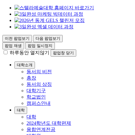
이전 팝업보기
다음 팝업보기
팝업 재생
팝업 일시정지
하루동안 열지않기
팝업창 닫기
대학소개
동서의 비전
총장
동서의 상징
대학기구
학교법인
캠퍼스안내
대학
대학
2024학년도 대학편제
융합연계전공