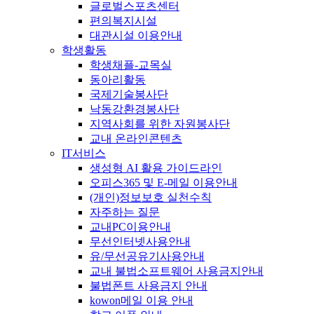
글로벌스포츠센터
편의복지시설
대관시설 이용안내
학생활동
학생채플-교목실
동아리활동
국제기술봉사단
낙동강환경봉사단
지역사회를 위한 자원봉사단
교내 온라인콘텐츠
IT서비스
생성형 AI 활용 가이드라인
오피스365 및 E-메일 이용안내
(개인)정보보호 실천수칙
자주하는 질문
교내PC이용안내
무선인터넷사용안내
유/무선공유기사용안내
교내 불법소프트웨어 사용금지안내
불법폰트 사용금지 안내
kowon메일 이용 안내