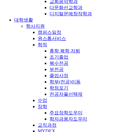
교회음악학과
다문화선교학과
디지털문예창작학과
대학생활
학사지원
캠퍼스일정
원스톱서비스
학적
휴학,복학,자퇴
조기졸업
복수전공
부전공
졸업사정
학부(전공)이동
학점포기
전공자율선택제
수업
장학
주요장학도우미
학자금융자도우미
교직과정
MYDEX