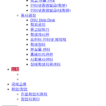
학교 어플 안내
인터넷증명발급(학부)
인터넷증명발급(대학원)
동서광장
DSU Help Desk
학외공지
묻고답하기
학생게시판
프린터 인터넷 예약제
학생장터
분실물 센터
홈페이지관련
사회봉사센터
장애학생지원센터
입학
입학정보
외국인입학-International Admissions
국제교류
취업/창업
진로취업지원처
창업지원단