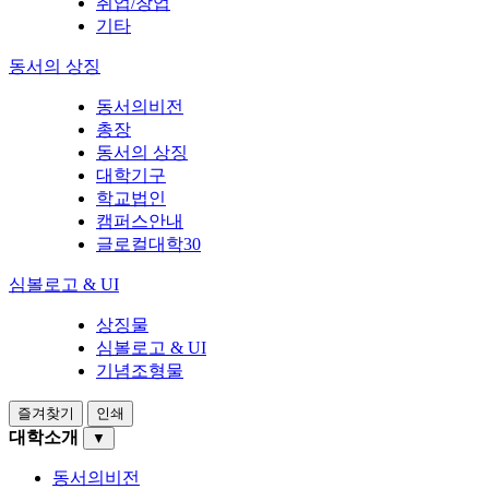
취업/창업
기타
동서의 상징
동서의비전
총장
동서의 상징
대학기구
학교법인
캠퍼스안내
글로컬대학30
심볼로고 & UI
상징물
심볼로고 & UI
기념조형물
즐겨찾기
인쇄
대학소개
▼
동서의비전