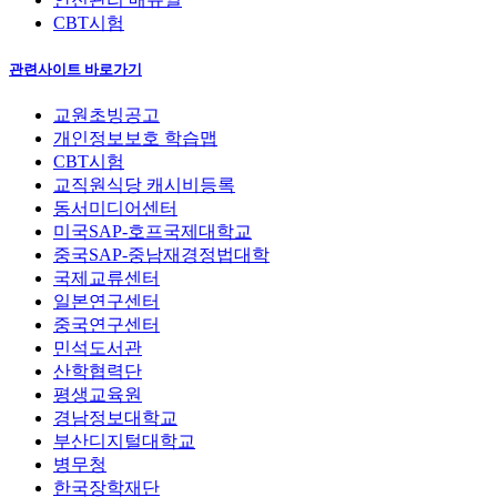
CBT시험
관련사이트 바로가기
교원초빙공고
개인정보보호 학습맵
CBT시험
교직원식당 캐시비등록
동서미디어센터
미국SAP-호프국제대학교
중국SAP-중남재경정법대학
국제교류센터
일본연구센터
중국연구센터
민석도서관
산학협력단
평생교육원
경남정보대학교
부산디지털대학교
병무청
한국장학재단