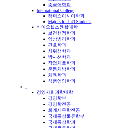
중국어학과
International College
캠퍼스아시아학과
Majors for Int'l Students
바이오헬스융합대학
보건행정학과
임상병리학과
간호학과
치위생학과
방사선학과
작업치료학과
운동처방학과
체육학과
식품영양학과
_
경영사회과학대학
경영학부
경영학전공
회계세무학전공
국제통상물류학부
국제통상학과