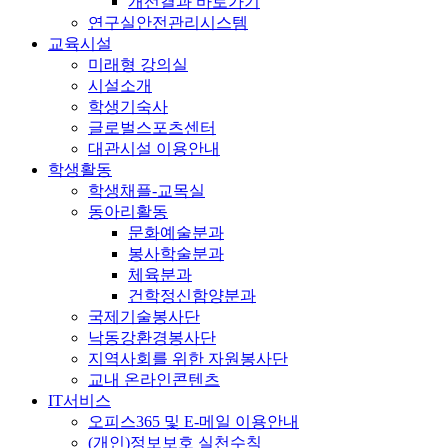
개선결과 바로가기
연구실안전관리시스템
교육시설
미래형 강의실
시설소개
학생기숙사
글로벌스포츠센터
대관시설 이용안내
학생활동
학생채플-교목실
동아리활동
문화예술분과
봉사학술분과
체육분과
건학정신함양분과
국제기술봉사단
낙동강환경봉사단
지역사회를 위한 자원봉사단
교내 온라인콘텐츠
IT서비스
오피스365 및 E-메일 이용안내
(개인)정보보호 실천수칙