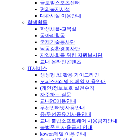
글로벌스포츠센터
편의복지시설
대관시설 이용안내
학생활동
학생채플-교목실
동아리활동
국제기술봉사단
낙동강환경봉사단
지역사회를 위한 자원봉사단
교내 온라인콘텐츠
IT서비스
생성형 AI 활용 가이드라인
오피스365 및 E-메일 이용안내
(개인)정보보호 실천수칙
자주하는 질문
교내PC이용안내
무선인터넷사용안내
유/무선공유기사용안내
교내 불법소프트웨어 사용금지안내
불법폰트 사용금지 안내
kowon메일 이용 안내