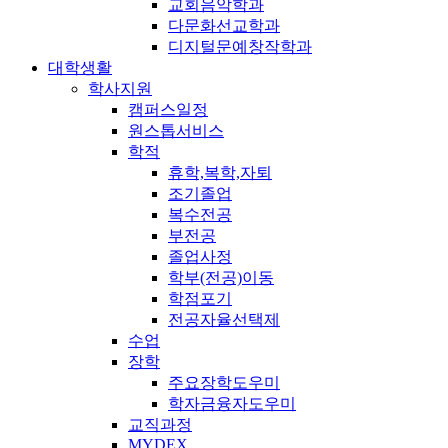
교회음악학과
다문화선교학과
디지털문예창작학과
대학생활
학사지원
캠퍼스일정
원스톱서비스
학적
휴학,복학,자퇴
조기졸업
복수전공
부전공
졸업사정
학부(전공)이동
학점포기
전공자율선택제
수업
장학
주요장학도우미
학자금융자도우미
교직과정
MYDEX