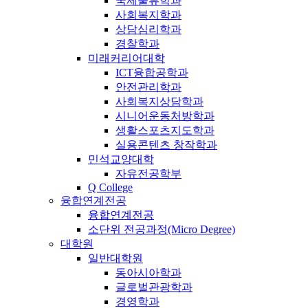
국제물류학과
사회복지학과
상담심리학과
경찰학과
미래커리어대학
ICT융합공학과
안전관리학과
사회복지상담학과
시니어운동처방학과
생활스포츠지도학과
실용콘텐츠 창작학과
민석교양대학
자유전공학부
Q College
융합연계전공
융합연계전공
소단위 전공과정(Micro Degree)
대학원
일반대학원
동아시아학과
글로벌관광학과
경영학과