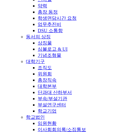
약력
총장 동정
학생면담시간 요청
업무추진비
DSU 소통함
동서의 상징
상징물
심볼로고 & UI
기념조형물
대학기구
조직도
위원회
총장직속
대학본부
단과대 산하부서
부속/부설기관
부설연구센터
학교기업
학교법인
임원현황
이사회회의록/소집통보