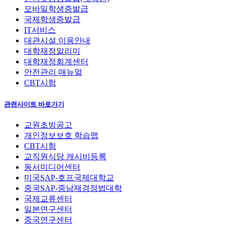
모바일학생증발급
국제학생증발급
IT서비스
대관시설 이용안내
대학재정알리미
대학재정회계센터
안전관리 매뉴얼
CBT시험
관련사이트 바로가기
교원초빙공고
개인정보보호 학습맵
CBT시험
교직원식당 캐시비등록
동서미디어센터
미국SAP-호프국제대학교
중국SAP-중남재경정법대학
국제교류센터
일본연구센터
중국연구센터