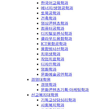
한국어교육학과
에너지/생명공학과
토목공학과
건축학과
영상콘텐츠학과
컴퓨터공학과
디지털포렌식학과
클라우드융합학과
ICT융합공학과
융합방사선학과
치위생학과
작업치료학과
디자인학과
영화학과
문화예술공연학과
경영대학원
경영학과
문화콘텐츠기획·마케팅학과
선교복지대학원
기독교상담심리학과
사회복지학과