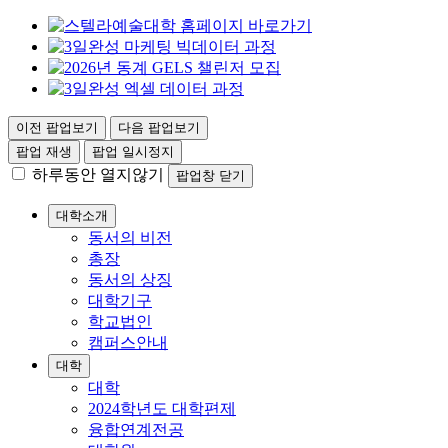
이전 팝업보기
다음 팝업보기
팝업 재생
팝업 일시정지
하루동안 열지않기
팝업창 닫기
대학소개
동서의 비전
총장
동서의 상징
대학기구
학교법인
캠퍼스안내
대학
대학
2024학년도 대학편제
융합연계전공