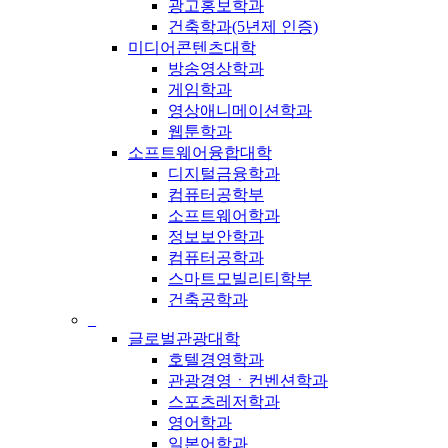
광고홍보학과
건축학과(5년제 인증)
미디어콘텐츠대학
방송영상학과
게임학과
영상애니메이션학과
웹툰학과
소프트웨어융합대학
디지털금융학과
컴퓨터공학부
소프트웨어학과
정보보안학과
컴퓨터공학과
스마트모빌리티학부
건축공학과
_
글로벌관광대학
호텔경영학과
관광경영ㆍ컨벤션학과
스포츠레저학과
영어학과
일본어학과