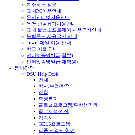
자주하는 질문
교내PC이용안내
무선인터넷사용안내
유/무선공유기사용안내
교내 불법소프트웨어 사용금지안내
불법폰트 사용금지 안내
kowon메일 이용 안내
학교 어플 안내
인터넷증명발급(학부)
인터넷증명발급(대학원)
동서광장
DSU Help Desk
전체
학사/수업/학적
장학
학생복지
글로벌프로그램/유학생민원
학교시설/안전
기숙사
GELS프로그램
각종 사업단 참여