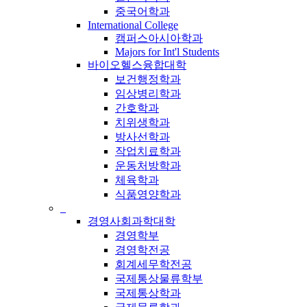
중국어학과
International College
캠퍼스아시아학과
Majors for Int'l Students
바이오헬스융합대학
보건행정학과
임상병리학과
간호학과
치위생학과
방사선학과
작업치료학과
운동처방학과
체육학과
식품영양학과
_
경영사회과학대학
경영학부
경영학전공
회계세무학전공
국제통상물류학부
국제통상학과