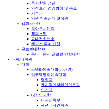
동서학원 정관
안전보건 경영방침 및 목표
기부금
임원 친족관계 교직원
캠퍼스안내
찾아오시는길
캠퍼스맵
교내전화번호
캠퍼스 투어 신청
글로컬대학30
동아ㆍ동서 글로컬 연합대학
대학/대학원
대학
스텔라예술대학(2027년)
임권택영화예술대학
영화과
뮤지컬엔터테인먼트과
연기과
디자인대학
디자인학부
패션디자인학과