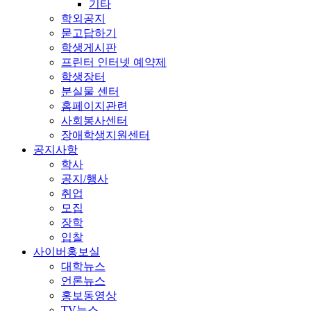
기타
학외공지
묻고답하기
학생게시판
프린터 인터넷 예약제
학생장터
분실물 센터
홈페이지관련
사회봉사센터
장애학생지원센터
공지사항
학사
공지/행사
취업
모집
장학
입찰
사이버홍보실
대학뉴스
언론뉴스
홍보동영상
TV뉴스