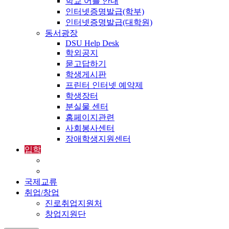
학교 어플 안내
인터넷증명발급(학부)
인터넷증명발급(대학원)
동서광장
DSU Help Desk
학외공지
묻고답하기
학생게시판
프린터 인터넷 예약제
학생장터
분실물 센터
홈페이지관련
사회봉사센터
장애학생지원센터
입학
입학정보
외국인입학-International Admissions
국제교류
취업/창업
진로취업지원처
창업지원단