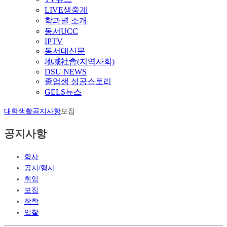
LIVE생중계
학과별 소개
동서UCC
IPTV
동서대신문
地域社會(지역사회)
DSU NEWS
졸업생 성공스토리
GELS뉴스
대학생활
공지사항
모집
공지사항
학사
공지/행사
취업
모집
장학
입찰