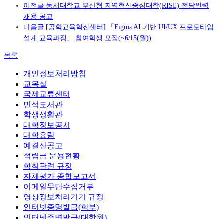
이전글
동서대학교 부산형 지역혁신중심대학(RISE) 전담인력
채용 공고
다음글
[공학교육혁신센터] 「Figma AI 기반 UI/UX 프로토타입
설계 교육과정」 참여학생 모집(~6/15(월))
목록
개인정보처리방침
교목실
국제교류센터
민석도서관
학생생활관
대학정보공시
대학요람
예결산공고
적립금 운용현황
학칙관련 규정
자체평가 종합보고서
이메일무단수집거부
영상정보처리기기 규정
인터넷증명발급(학부)
인터넷증명발급(대학원)