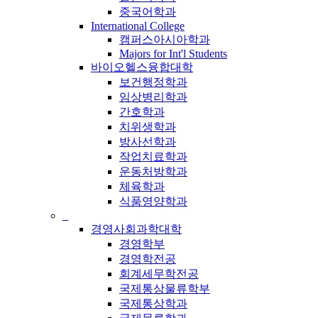
중국어학과
International College
캠퍼스아시아학과
Majors for Int'l Students
바이오헬스융합대학
보건행정학과
임상병리학과
간호학과
치위생학과
방사선학과
작업치료학과
운동처방학과
체육학과
식품영양학과
_
경영사회과학대학
경영학부
경영학전공
회계세무학전공
국제통상물류학부
국제통상학과