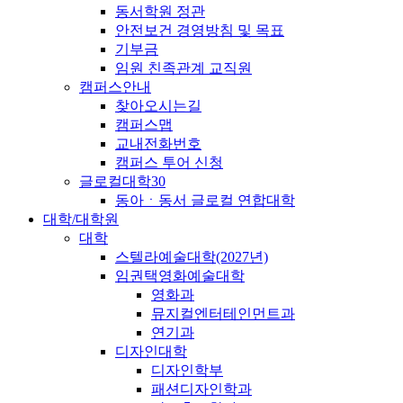
동서학원 정관
안전보건 경영방침 및 목표
기부금
임원 친족관계 교직원
캠퍼스안내
찾아오시는길
캠퍼스맵
교내전화번호
캠퍼스 투어 신청
글로컬대학30
동아ㆍ동서 글로컬 연합대학
대학/대학원
대학
스텔라예술대학(2027년)
임권택영화예술대학
영화과
뮤지컬엔터테인먼트과
연기과
디자인대학
디자인학부
패션디자인학과