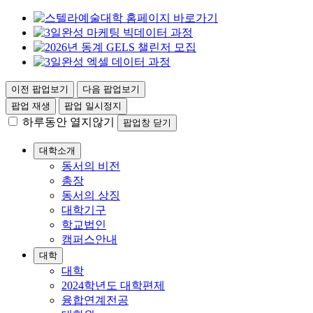
이전 팝업보기
다음 팝업보기
팝업 재생
팝업 일시정지
하루동안 열지않기
팝업창 닫기
대학소개
동서의 비전
총장
동서의 상징
대학기구
학교법인
캠퍼스안내
대학
대학
2024학년도 대학편제
융합연계전공