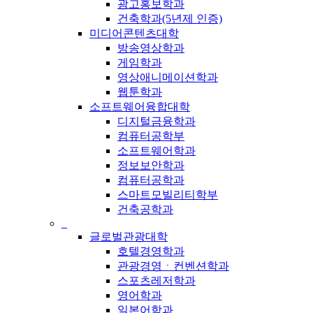
광고홍보학과
건축학과(5년제 인증)
미디어콘텐츠대학
방송영상학과
게임학과
영상애니메이션학과
웹툰학과
소프트웨어융합대학
디지털금융학과
컴퓨터공학부
소프트웨어학과
정보보안학과
컴퓨터공학과
스마트모빌리티학부
건축공학과
_
글로벌관광대학
호텔경영학과
관광경영ㆍ컨벤션학과
스포츠레저학과
영어학과
일본어학과