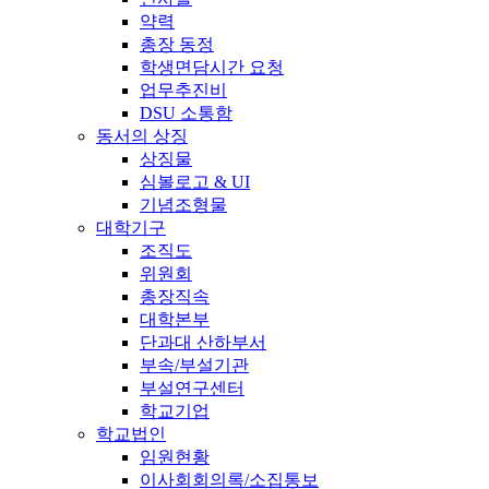
약력
총장 동정
학생면담시간 요청
업무추진비
DSU 소통함
동서의 상징
상징물
심볼로고 & UI
기념조형물
대학기구
조직도
위원회
총장직속
대학본부
단과대 산하부서
부속/부설기관
부설연구센터
학교기업
학교법인
임원현황
이사회회의록/소집통보