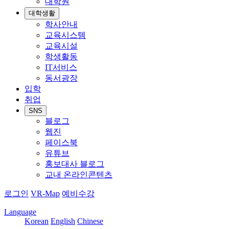
대학원
대학생활
학사안내
교육시스템
교육시설
학생활동
IT서비스
동서광장
입학
취업
SNS
블로그
웹진
페이스북
유튜브
홍보대사 블로그
교내 온라인콘텐츠
로그인
VR-Map
예비수강
Language
Korean
English
Chinese