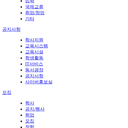
입학
국제교류
취업/창업
기타
공지사항
학사지원
교육시스템
교육시설
학생활동
IT서비스
동서광장
공지사항
사이버홍보실
모집
학사
공지/행사
취업
모집
장학