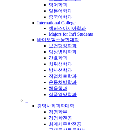
영어학과
일본어학과
중국어학과
International College
캠퍼스아시아학과
Majors for Int'l Students
바이오헬스융합대학
보건행정학과
임상병리학과
간호학과
치위생학과
방사선학과
작업치료학과
운동처방학과
체육학과
식품영양학과
_
경영사회과학대학
경영학부
경영학전공
회계세무학전공