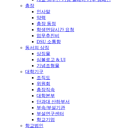
총장
인사말
약력
총장 동정
학생면담시간 요청
업무추진비
DSU 소통함
동서의 상징
상징물
심볼로고 & UI
기념조형물
대학기구
조직도
위원회
총장직속
대학본부
단과대 산하부서
부속/부설기관
부설연구센터
학교기업
학교법인