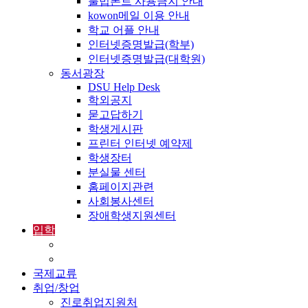
불법폰트 사용금지 안내
kowon메일 이용 안내
학교 어플 안내
인터넷증명발급(학부)
인터넷증명발급(대학원)
동서광장
DSU Help Desk
학외공지
묻고답하기
학생게시판
프린터 인터넷 예약제
학생장터
분실물 센터
홈페이지관련
사회봉사센터
장애학생지원센터
입학
입학정보
외국인입학-International Admissions
국제교류
취업/창업
진로취업지원처