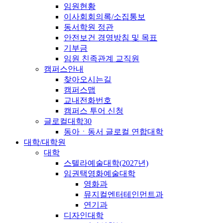
임원현황
이사회회의록/소집통보
동서학원 정관
안전보건 경영방침 및 목표
기부금
임원 친족관계 교직원
캠퍼스안내
찾아오시는길
캠퍼스맵
교내전화번호
캠퍼스 투어 신청
글로컬대학30
동아ㆍ동서 글로컬 연합대학
대학/대학원
대학
스텔라예술대학(2027년)
임권택영화예술대학
영화과
뮤지컬엔터테인먼트과
연기과
디자인대학