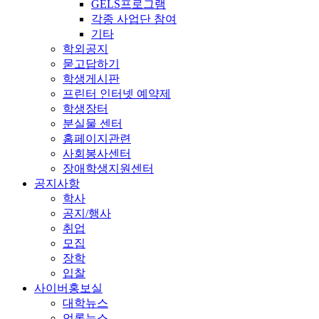
GELS프로그램
각종 사업단 참여
기타
학외공지
묻고답하기
학생게시판
프린터 인터넷 예약제
학생장터
분실물 센터
홈페이지관련
사회봉사센터
장애학생지원센터
공지사항
학사
공지/행사
취업
모집
장학
입찰
사이버홍보실
대학뉴스
언론뉴스