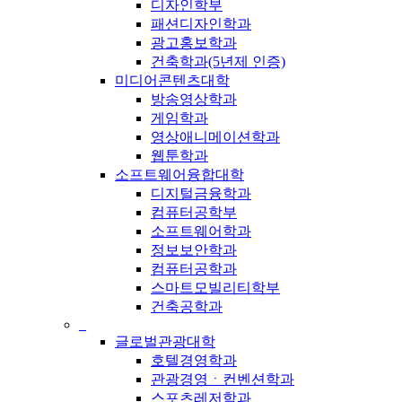
디자인학부
패션디자인학과
광고홍보학과
건축학과(5년제 인증)
미디어콘텐츠대학
방송영상학과
게임학과
영상애니메이션학과
웹툰학과
소프트웨어융합대학
디지털금융학과
컴퓨터공학부
소프트웨어학과
정보보안학과
컴퓨터공학과
스마트모빌리티학부
건축공학과
_
글로벌관광대학
호텔경영학과
관광경영ㆍ컨벤션학과
스포츠레저학과