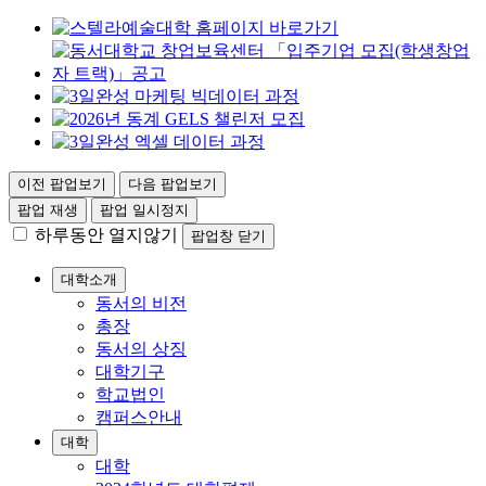
이전 팝업보기
다음 팝업보기
팝업 재생
팝업 일시정지
하루동안 열지않기
팝업창 닫기
대학소개
동서의 비전
총장
동서의 상징
대학기구
학교법인
캠퍼스안내
대학
대학