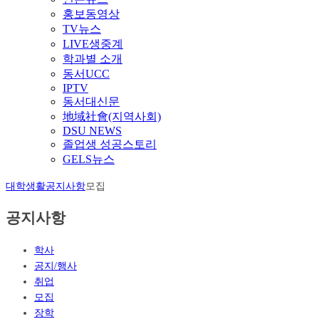
홍보동영상
TV뉴스
LIVE생중계
학과별 소개
동서UCC
IPTV
동서대신문
地域社會(지역사회)
DSU NEWS
졸업생 성공스토리
GELS뉴스
대학생활
공지사항
모집
공지사항
학사
공지/행사
취업
모집
장학