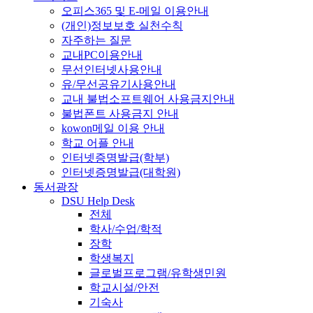
오피스365 및 E-메일 이용안내
(개인)정보보호 실천수칙
자주하는 질문
교내PC이용안내
무선인터넷사용안내
유/무선공유기사용안내
교내 불법소프트웨어 사용금지안내
불법폰트 사용금지 안내
kowon메일 이용 안내
학교 어플 안내
인터넷증명발급(학부)
인터넷증명발급(대학원)
동서광장
DSU Help Desk
전체
학사/수업/학적
장학
학생복지
글로벌프로그램/유학생민원
학교시설/안전
기숙사