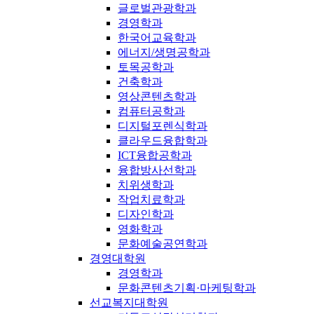
글로벌관광학과
경영학과
한국어교육학과
에너지/생명공학과
토목공학과
건축학과
영상콘텐츠학과
컴퓨터공학과
디지털포렌식학과
클라우드융합학과
ICT융합공학과
융합방사선학과
치위생학과
작업치료학과
디자인학과
영화학과
문화예술공연학과
경영대학원
경영학과
문화콘텐츠기획·마케팅학과
선교복지대학원