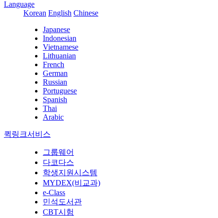
Language
Korean
English
Chinese
Japanese
Indonesian
Vietnamese
Lithuanian
French
German
Russian
Portuguese
Spanish
Thai
Arabic
퀵링크서비스
그룹웨어
다코다스
학생지원시스템
MYDEX(비교과)
e-Class
민석도서관
CBT시험