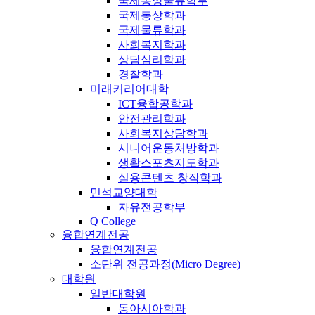
국제통상물류학부
국제통상학과
국제물류학과
사회복지학과
상담심리학과
경찰학과
미래커리어대학
ICT융합공학과
안전관리학과
사회복지상담학과
시니어운동처방학과
생활스포츠지도학과
실용콘텐츠 창작학과
민석교양대학
자유전공학부
Q College
융합연계전공
융합연계전공
소단위 전공과정(Micro Degree)
대학원
일반대학원
동아시아학과