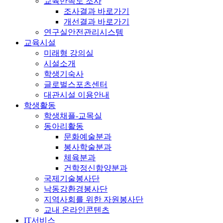
교육만족도 조사
조사결과 바로가기
개선결과 바로가기
연구실안전관리시스템
교육시설
미래형 강의실
시설소개
학생기숙사
글로벌스포츠센터
대관시설 이용안내
학생활동
학생채플-교목실
동아리활동
문화예술분과
봉사학술분과
체육분과
건학정신함양분과
국제기술봉사단
낙동강환경봉사단
지역사회를 위한 자원봉사단
교내 온라인콘텐츠
IT서비스