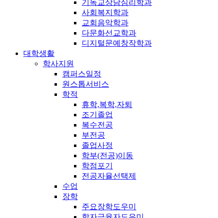
기독교상담심리학과
사회복지학과
교회음악학과
다문화선교학과
디지털문예창작학과
대학생활
학사지원
캠퍼스일정
원스톱서비스
학적
휴학,복학,자퇴
조기졸업
복수전공
부전공
졸업사정
학부(전공)이동
학점포기
전공자율선택제
수업
장학
주요장학도우미
학자금융자도우미