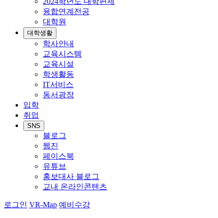
2024학년도 대학편제
융합연계전공
대학원
대학생활
학사안내
교육시스템
교육시설
학생활동
IT서비스
동서광장
입학
취업
SNS
블로그
웹진
페이스북
유튜브
홍보대사 블로그
교내 온라인콘텐츠
로그인
VR-Map
예비수강