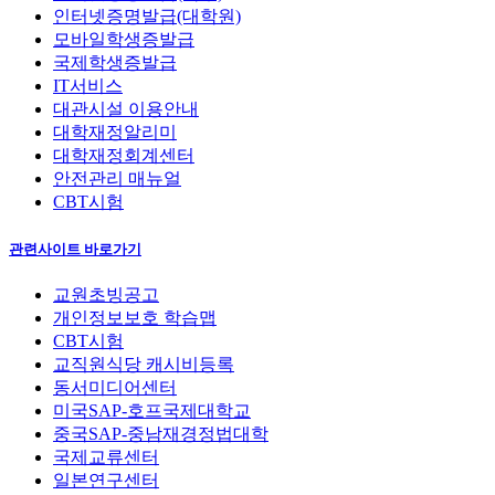
인터넷증명발급(대학원)
모바일학생증발급
국제학생증발급
IT서비스
대관시설 이용안내
대학재정알리미
대학재정회계센터
안전관리 매뉴얼
CBT시험
관련사이트 바로가기
교원초빙공고
개인정보보호 학습맵
CBT시험
교직원식당 캐시비등록
동서미디어센터
미국SAP-호프국제대학교
중국SAP-중남재경정법대학
국제교류센터
일본연구센터