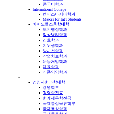
중국어학과
International College
캠퍼스아시아학과
Majors for Int'l Students
바이오헬스융합대학
보건행정학과
임상병리학과
간호학과
치위생학과
방사선학과
작업치료학과
운동처방학과
체육학과
식품영양학과
_
경영사회과학대학
경영학부
경영학전공
회계세무학전공
국제통상물류학부
국제통상학과