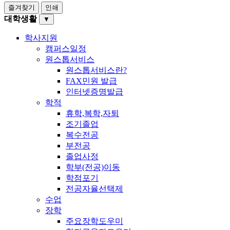
즐겨찾기
인쇄
대학생활
▼
학사지원
캠퍼스일정
원스톱서비스
원스톱서비스란?
FAX민원 발급
인터넷증명발급
학적
휴학,복학,자퇴
조기졸업
복수전공
부전공
졸업사정
학부(전공)이동
학점포기
전공자율선택제
수업
장학
주요장학도우미