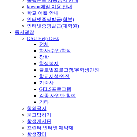
불법폰트 사용금지 안내
kowon메일 이용 안내
학교 어플 안내
인터넷증명발급(학부)
인터넷증명발급(대학원)
동서광장
DSU Help Desk
전체
학사/수업/학적
장학
학생복지
글로벌프로그램/유학생민원
학교시설/안전
기숙사
GELS프로그램
각종 사업단 참여
기타
학외공지
묻고답하기
학생게시판
프린터 인터넷 예약제
학생장터