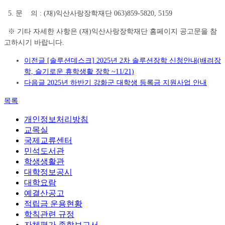
5. 문 의 : (재)익산사랑장학재단 063)859-5820, 5159
※ 기타 자세한 사항은 (재)익산사랑장학재단 홈페이지 공고문을 참
고하시기 바랍니다.
이전글
[솔루션데스크] 2025년 2차 솔루션장학 신청안내(배려장
학, 슬기로운 휴학생활 장학 ~11/21)
다음글
2025년 하반기 강화군 대학생 등록금 지원사업 안내
목록
개인정보처리방침
교목실
국제교류센터
민석도서관
학생생활관
대학정보공시
대학요람
예결산공고
적립금 운용현황
학칙관련 규정
자체평가 종합보고서