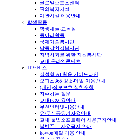
글로벌스포츠센터
편의복지시설
대관시설 이용안내
학생활동
학생채플-교목실
동아리활동
국제기술봉사단
낙동강환경봉사단
지역사회를 위한 자원봉사단
교내 온라인콘텐츠
IT서비스
생성형 AI 활용 가이드라인
오피스365 및 E-메일 이용안내
(개인)정보보호 실천수칙
자주하는 질문
교내PC이용안내
무선인터넷사용안내
유/무선공유기사용안내
교내 불법소프트웨어 사용금지안내
불법폰트 사용금지 안내
kowon메일 이용 안내