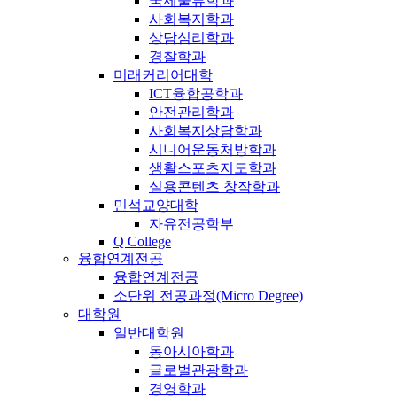
국제물류학과
사회복지학과
상담심리학과
경찰학과
미래커리어대학
ICT융합공학과
안전관리학과
사회복지상담학과
시니어운동처방학과
생활스포츠지도학과
실용콘텐츠 창작학과
민석교양대학
자유전공학부
Q College
융합연계전공
융합연계전공
소단위 전공과정(Micro Degree)
대학원
일반대학원
동아시아학과
글로벌관광학과
경영학과