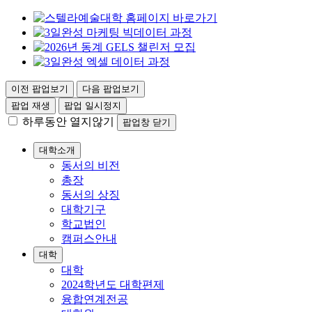
이전 팝업보기
다음 팝업보기
팝업 재생
팝업 일시정지
하루동안 열지않기
팝업창 닫기
대학소개
동서의 비전
총장
동서의 상징
대학기구
학교법인
캠퍼스안내
대학
대학
2024학년도 대학편제
융합연계전공