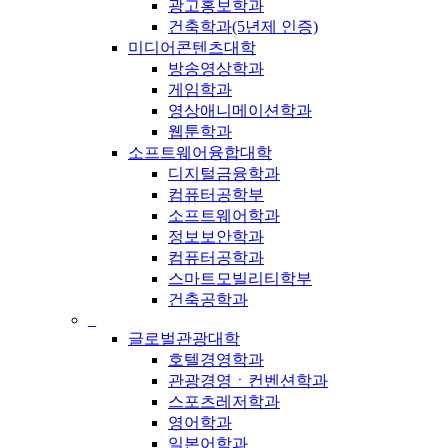
광고홍보학과
건축학과(5년제 인증)
미디어콘텐츠대학
방송영상학과
게임학과
영상애니메이션학과
웹툰학과
소프트웨어융합대학
디지털금융학과
컴퓨터공학부
소프트웨어학과
정보보안학과
컴퓨터공학과
스마트모빌리티학부
건축공학과
_
글로벌관광대학
호텔경영학과
관광경영ㆍ컨벤션학과
스포츠레저학과
영어학과
일본어학과