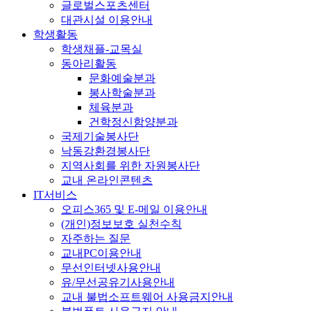
글로벌스포츠센터
대관시설 이용안내
학생활동
학생채플-교목실
동아리활동
문화예술분과
봉사학술분과
체육분과
건학정신함양분과
국제기술봉사단
낙동강환경봉사단
지역사회를 위한 자원봉사단
교내 온라인콘텐츠
IT서비스
오피스365 및 E-메일 이용안내
(개인)정보보호 실천수칙
자주하는 질문
교내PC이용안내
무선인터넷사용안내
유/무선공유기사용안내
교내 불법소프트웨어 사용금지안내