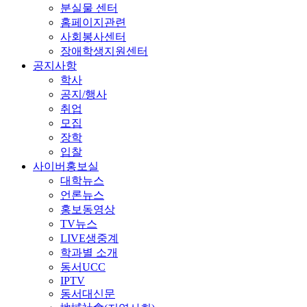
분실물 센터
홈페이지관련
사회봉사센터
장애학생지원센터
공지사항
학사
공지/행사
취업
모집
장학
입찰
사이버홍보실
대학뉴스
언론뉴스
홍보동영상
TV뉴스
LIVE생중계
학과별 소개
동서UCC
IPTV
동서대신문