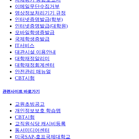
이메일무단수집거부
영상정보처리기기 규정
인터넷증명발급(학부)
인터넷증명발급(대학원)
모바일학생증발급
국제학생증발급
IT서비스
대관시설 이용안내
대학재정알리미
대학재정회계센터
안전관리 매뉴얼
CBT시험
관련사이트 바로가기
교원초빙공고
개인정보보호 학습맵
CBT시험
교직원식당 캐시비등록
동서미디어센터
미국SAP-호프국제대학교