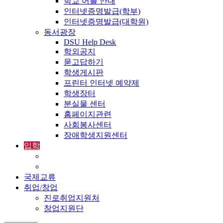
학교 어플 안내
인터넷증명발급(학부)
인터넷증명발급(대학원)
동서광장
DSU Help Desk
학외공지
묻고답하기
학생게시판
프린터 인터넷 예약제
학생장터
분실물 센터
홈페이지관련
사회봉사센터
장애학생지원센터
입학
입학정보
외국인입학-International Admissions
국제교류
취업/창업
진로취업지원처
창업지원단