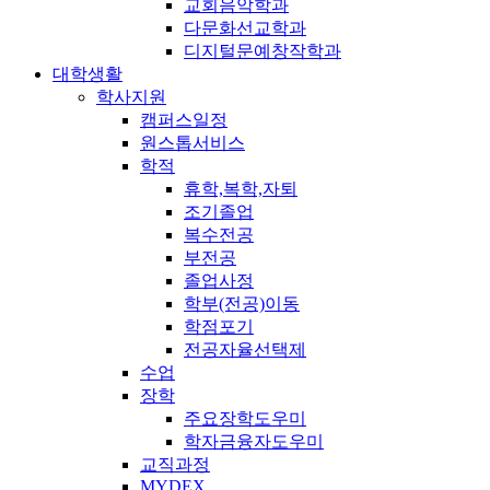
교회음악학과
다문화선교학과
디지털문예창작학과
대학생활
학사지원
캠퍼스일정
원스톱서비스
학적
휴학,복학,자퇴
조기졸업
복수전공
부전공
졸업사정
학부(전공)이동
학점포기
전공자율선택제
수업
장학
주요장학도우미
학자금융자도우미
교직과정
MYDEX