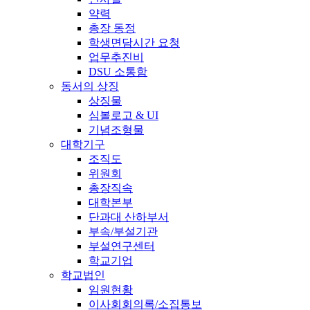
약력
총장 동정
학생면담시간 요청
업무추진비
DSU 소통함
동서의 상징
상징물
심볼로고 & UI
기념조형물
대학기구
조직도
위원회
총장직속
대학본부
단과대 산하부서
부속/부설기관
부설연구센터
학교기업
학교법인
임원현황
이사회회의록/소집통보