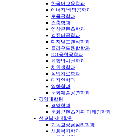
한국어교육학과
에너지/생명공학과
토목공학과
건축학과
영상콘텐츠학과
컴퓨터공학과
디지털포렌식학과
클라우드융합학과
ICT융합공학과
융합방사선학과
치위생학과
작업치료학과
디자인학과
영화학과
문화예술공연학과
경영대학원
경영학과
문화콘텐츠기획·마케팅학과
선교복지대학원
기독교상담심리학과
사회복지학과