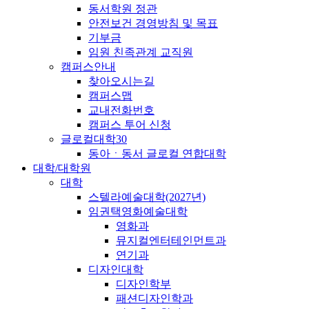
동서학원 정관
안전보건 경영방침 및 목표
기부금
임원 친족관계 교직원
캠퍼스안내
찾아오시는길
캠퍼스맵
교내전화번호
캠퍼스 투어 신청
글로컬대학30
동아ㆍ동서 글로컬 연합대학
대학/대학원
대학
스텔라예술대학(2027년)
임권택영화예술대학
영화과
뮤지컬엔터테인먼트과
연기과
디자인대학
디자인학부
패션디자인학과