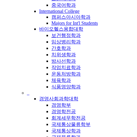
중국어학과
International College
캠퍼스아시아학과
Majors for Int'l Students
바이오헬스융합대학
보건행정학과
임상병리학과
간호학과
치위생학과
방사선학과
작업치료학과
운동처방학과
체육학과
식품영양학과
_
경영사회과학대학
경영학부
경영학전공
회계세무학전공
국제통상물류학부
국제통상학과