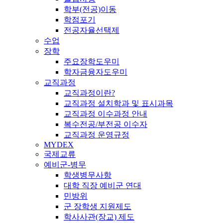
학부(전공)이동
학점포기
전공자율선택제
수업
장학
주요장학도우미
학자금융자도우미
교직과정
교직과정이란?
교직과정 설치학과 및 표시과목
교직과정 이수과정 안내
복수전공/부전공 이수자
교직과정 운영규정
MYDEX
국제교류
예비군-병무
학생병무사항
대학 직장 예비군 연대
민방위
군 장학생 지원제도
학사사관(장교) 제도