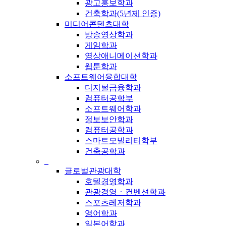
광고홍보학과
건축학과(5년제 인증)
미디어콘텐츠대학
방송영상학과
게임학과
영상애니메이션학과
웹툰학과
소프트웨어융합대학
디지털금융학과
컴퓨터공학부
소프트웨어학과
정보보안학과
컴퓨터공학과
스마트모빌리티학부
건축공학과
_
글로벌관광대학
호텔경영학과
관광경영ㆍ컨벤션학과
스포츠레저학과
영어학과
일본어학과