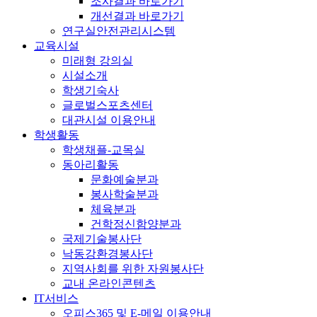
조사결과 바로가기
개선결과 바로가기
연구실안전관리시스템
교육시설
미래형 강의실
시설소개
학생기숙사
글로벌스포츠센터
대관시설 이용안내
학생활동
학생채플-교목실
동아리활동
문화예술분과
봉사학술분과
체육분과
건학정신함양분과
국제기술봉사단
낙동강환경봉사단
지역사회를 위한 자원봉사단
교내 온라인콘텐츠
IT서비스
오피스365 및 E-메일 이용안내