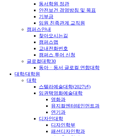
동서학원 정관
안전보건 경영방침 및 목표
기부금
임원 친족관계 교직원
캠퍼스안내
찾아오시는길
캠퍼스맵
교내전화번호
캠퍼스 투어 신청
글로컬대학30
동아ㆍ동서 글로컬 연합대학
대학/대학원
대학
스텔라예술대학(2027년)
임권택영화예술대학
영화과
뮤지컬엔터테인먼트과
연기과
디자인대학
디자인학부
패션디자인학과