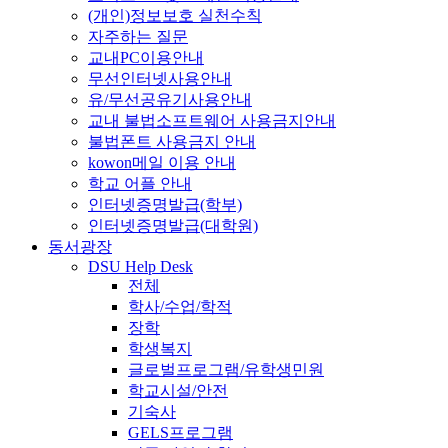
(개인)정보보호 실천수칙
자주하는 질문
교내PC이용안내
무선인터넷사용안내
유/무선공유기사용안내
교내 불법소프트웨어 사용금지안내
불법폰트 사용금지 안내
kowon메일 이용 안내
학교 어플 안내
인터넷증명발급(학부)
인터넷증명발급(대학원)
동서광장
DSU Help Desk
전체
학사/수업/학적
장학
학생복지
글로벌프로그램/유학생민원
학교시설/안전
기숙사
GELS프로그램