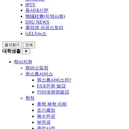
IPTV
동서대신문
地域社會(지역사회)
DSU NEWS
졸업생 성공스토리
GELS뉴스
즐겨찾기
인쇄
대학생활
▼
학사지원
캠퍼스일정
원스톱서비스
원스톱서비스란?
FAX민원 발급
인터넷증명발급
학적
휴학,복학,자퇴
조기졸업
복수전공
부전공
졸업사정