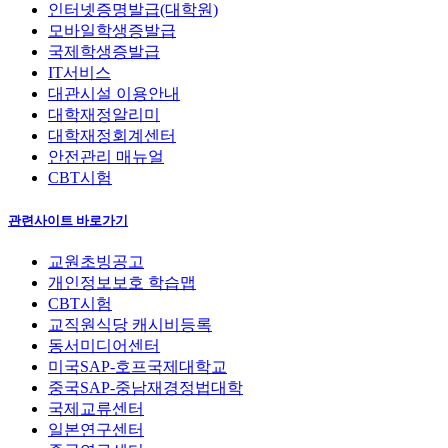
인터넷증명발급(대학원)
모바일학생증발급
국제학생증발급
IT서비스
대관시설 이용안내
대학재정알리미
대학재정회계센터
안전관리 매뉴얼
CBT시험
관련사이트 바로가기
교원초빙공고
개인정보보호 학습맵
CBT시험
교직원식당 캐시비등록
동서미디어센터
미국SAP-호프국제대학교
중국SAP-중남재경정법대학
국제교류센터
일본연구센터