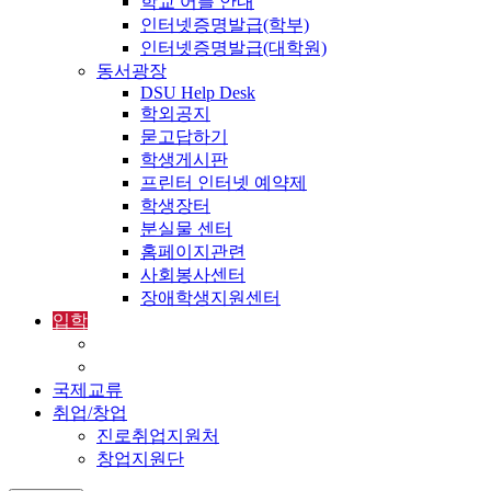
학교 어플 안내
인터넷증명발급(학부)
인터넷증명발급(대학원)
동서광장
DSU Help Desk
학외공지
묻고답하기
학생게시판
프린터 인터넷 예약제
학생장터
분실물 센터
홈페이지관련
사회봉사센터
장애학생지원센터
입학
입학정보
외국인입학-International Admissions
국제교류
취업/창업
진로취업지원처
창업지원단