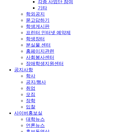
각종 사업단 참여
기타
학외공지
묻고답하기
학생게시판
프린터 인터넷 예약제
학생장터
분실물 센터
홈페이지관련
사회봉사센터
장애학생지원센터
공지사항
학사
공지/행사
취업
모집
장학
입찰
사이버홍보실
대학뉴스
언론뉴스
홍보동영상