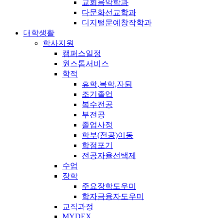
교회음악학과
다문화선교학과
디지털문예창작학과
대학생활
학사지원
캠퍼스일정
원스톱서비스
학적
휴학,복학,자퇴
조기졸업
복수전공
부전공
졸업사정
학부(전공)이동
학점포기
전공자율선택제
수업
장학
주요장학도우미
학자금융자도우미
교직과정
MYDEX