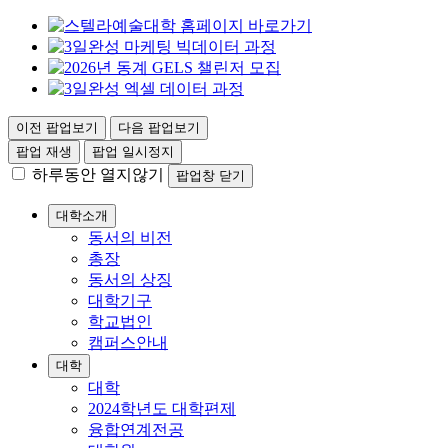
이전 팝업보기
다음 팝업보기
팝업 재생
팝업 일시정지
하루동안 열지않기
팝업창 닫기
대학소개
동서의 비전
총장
동서의 상징
대학기구
학교법인
캠퍼스안내
대학
대학
2024학년도 대학편제
융합연계전공