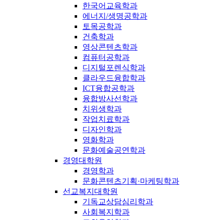
한국어교육학과
에너지/생명공학과
토목공학과
건축학과
영상콘텐츠학과
컴퓨터공학과
디지털포렌식학과
클라우드융합학과
ICT융합공학과
융합방사선학과
치위생학과
작업치료학과
디자인학과
영화학과
문화예술공연학과
경영대학원
경영학과
문화콘텐츠기획·마케팅학과
선교복지대학원
기독교상담심리학과
사회복지학과