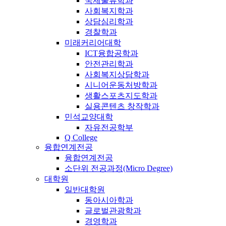
국제물류학과
사회복지학과
상담심리학과
경찰학과
미래커리어대학
ICT융합공학과
안전관리학과
사회복지상담학과
시니어운동처방학과
생활스포츠지도학과
실용콘텐츠 창작학과
민석교양대학
자유전공학부
Q College
융합연계전공
융합연계전공
소단위 전공과정(Micro Degree)
대학원
일반대학원
동아시아학과
글로벌관광학과
경영학과