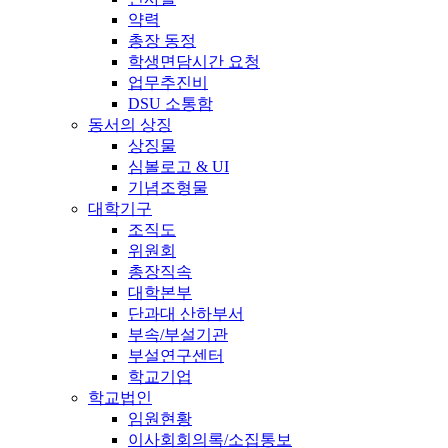
약력
총장 동정
학생면담시간 요청
업무추진비
DSU 소통함
동서의 상징
상징물
심볼로고 & UI
기념조형물
대학기구
조직도
위원회
총장직속
대학본부
단과대 산하부서
부속/부설기관
부설연구센터
학교기업
학교법인
임원현황
이사회회의록/소집통보