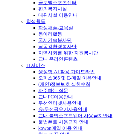
글로벌스포츠센터
편의복지시설
대관시설 이용안내
학생활동
학생채플-교목실
동아리활동
국제기술봉사단
낙동강환경봉사단
지역사회를 위한 자원봉사단
교내 온라인콘텐츠
IT서비스
생성형 AI 활용 가이드라인
오피스365 및 E-메일 이용안내
(개인)정보보호 실천수칙
자주하는 질문
교내PC이용안내
무선인터넷사용안내
유/무선공유기사용안내
교내 불법소프트웨어 사용금지안내
불법폰트 사용금지 안내
kowon메일 이용 안내